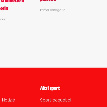
si dimette il
herin
Prima categoria
oria
Altri sport
 Notizie
Sport acquatici