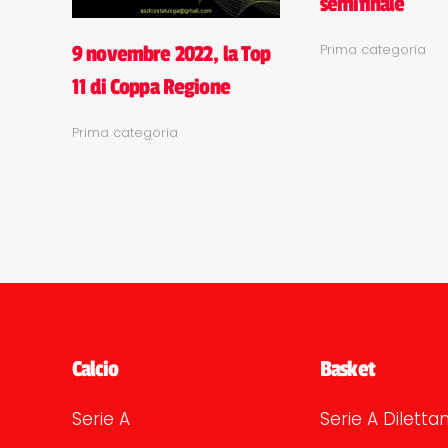
semifinale
Prima categoria
9 novembre 2022, la Top
11 di Coppa Regione
Prima categoria
Calcio
Basket
Serie A
Serie A Dilettan