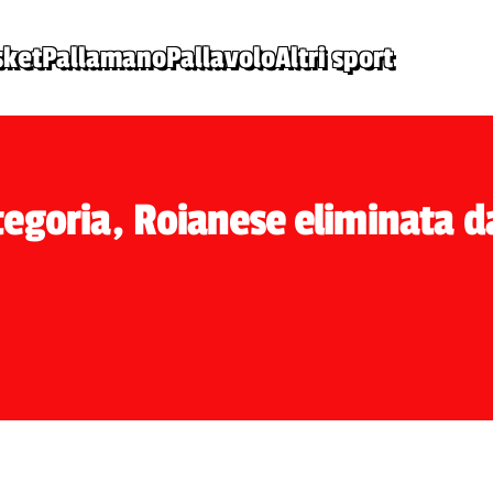
sket
Pallamano
Pallavolo
Altri sport
goria, Roianese eliminata da