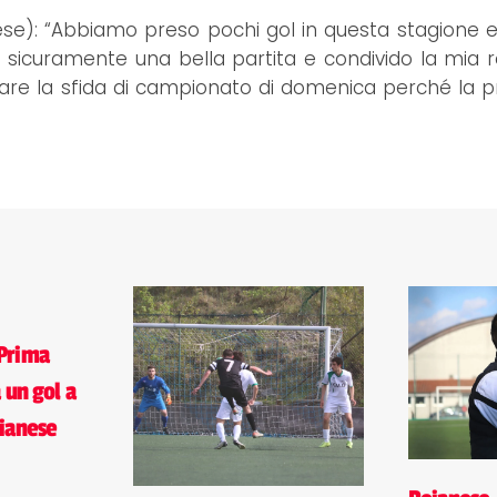
ese): “Abbiamo preso pochi gol in questa stagione 
rà sicuramente una bella partita e condivido la mia 
re la sfida di campionato di domenica perché la 
Prima
 un gol a
ianese