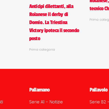
Roianese, 
Anticipi dilettanti, alla
tecnico C
Roianese il derby di
Prima categ
Domio. La Triestina
Victory ipoteca il secondo
posto
Prima categoria
Pallamano
Pallavolo
ti
Serie A1 - Notizie
Serie B2 -