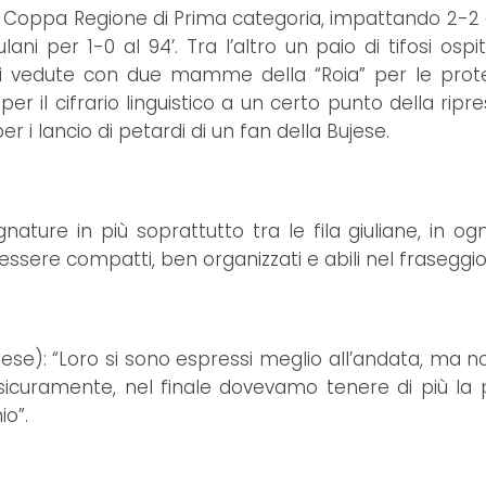
la Coppa Regione di Prima categoria, impattando 2-2
ani per 1-0 al 94’. Tra l’altro un paio di tifosi ospi
di vedute con due mamme della “Roia” per le prot
 per il cifrario linguistico a un certo punto della ripr
 i lancio di petardi di un fan della Bujese.
ture in più soprattutto tra le fila giuliane, in ogn
essere compatti, ben organizzati e abili nel fraseggi
nese): “Loro si sono espressi meglio all’andata, ma 
icuramente, nel finale dovevamo tenere di più la p
io”.