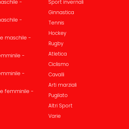
aschile -
Sport invernali
Ginnastica
aschile -
Tennis
Hockey
one maschile -
Rugby
Atletica
emminile -
Ciclismo
emminile -
Cavalli
Arti marziali
one femminile -
Pugilato
Altri Sport
Varie