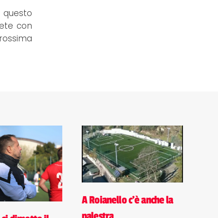
e questo
rete con
prossima
A Roianello c'è anche la
palestra