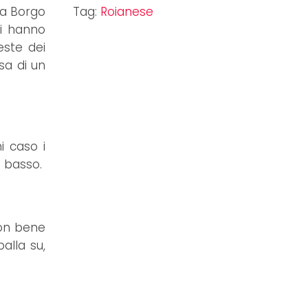
 a Borgo
Tag:
Roianese
ti hanno
este dei
esa di un
i caso i
o basso.
non bene
alla su,