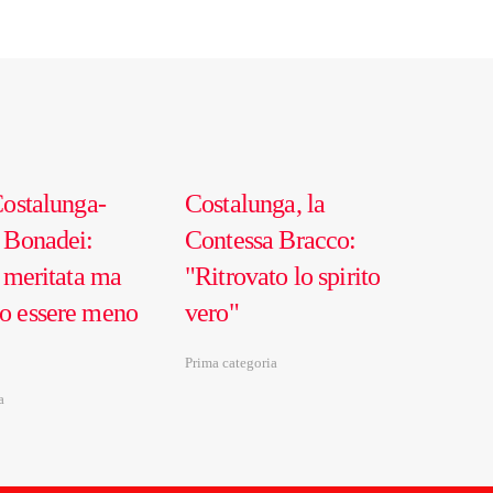
Costalunga-
Costalunga, la
 Bonadei:
Contessa Bracco:
a meritata ma
"Ritrovato lo spirito
o essere meno
vero"
Prima categoria
a