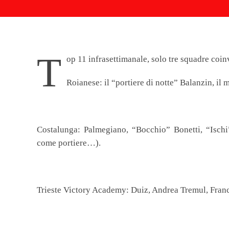
T
op 11 infrasettimanale, solo tre squadre coin
Roianese
: il “portiere di notte” Balanzin, i
Costalunga:
Palmegiano, “Bocchio” Bonetti, “Ischi
come portiere…).
Trieste Victory Academy
: Duiz, Andrea Tremul, Fran