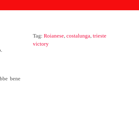
Tag:
Roianese
,
costalunga
,
trieste
victory
o.
ebbe bene