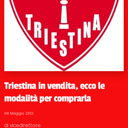
Triestina in vendita, ecco le
modalità per comprarla
04 Maggio 2012
di vicedirettore