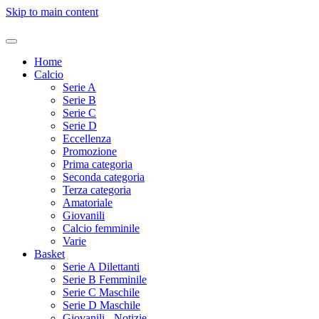
Skip to main content
Home
Calcio
Serie A
Serie B
Serie C
Serie D
Eccellenza
Promozione
Prima categoria
Seconda categoria
Terza categoria
Amatoriale
Giovanili
Calcio femminile
Varie
Basket
Serie A Dilettanti
Serie B Femminile
Serie C Maschile
Serie D Maschile
Giovanili - Notizie