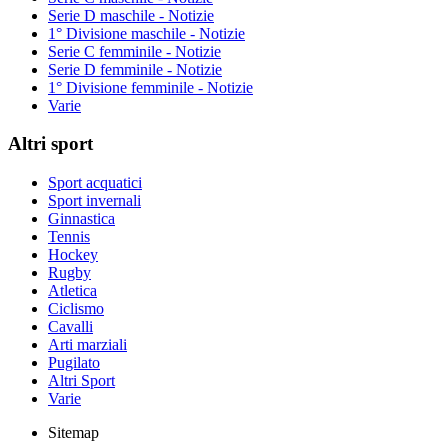
Serie D maschile - Notizie
1° Divisione maschile - Notizie
Serie C femminile - Notizie
Serie D femminile - Notizie
1° Divisione femminile - Notizie
Varie
Altri sport
Sport acquatici
Sport invernali
Ginnastica
Tennis
Hockey
Rugby
Atletica
Ciclismo
Cavalli
Arti marziali
Pugilato
Altri Sport
Varie
Sitemap