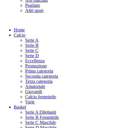
Arti marziali
Pugilato
Altri sport
Home
Calcio
Serie A
Serie B
Serie C
Serie D
Eccellenza
Promozione
Prima categoria
Seconda categoria
Terza categoria
Amatoriale
Giovanili
Calcio femminile
Varie
Basket
Serie A Dilettanti
Serie B Femminile
Serie C Maschile
Serie D Maschile