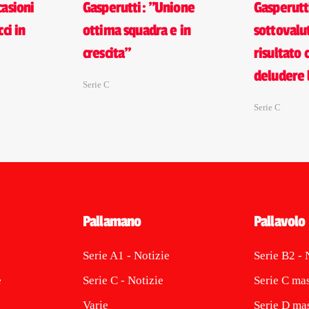
casioni
Gasperutti: "Unione
Gasperutt
ci in
ottima squadra e in
sottovalu
crescita"
risultato
deludere l
Serie C
Serie C
Pallamano
Pallavolo
Serie A1 - Notizie
Serie B2 - 
e
Serie C - Notizie
Serie C mas
Varie
Serie D mas