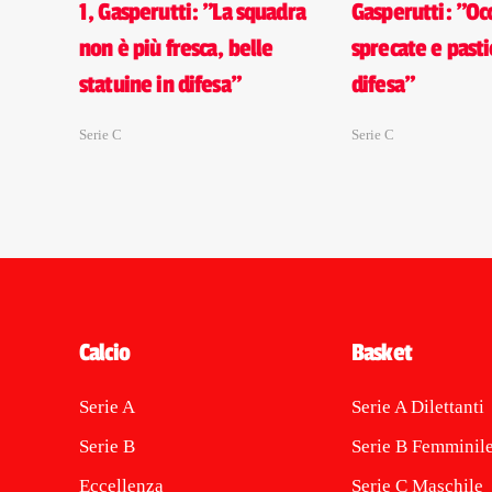
1, Gasperutti: "La squadra
Gasperutti: "Oc
non è più fresca, belle
sprecate e pastic
statuine in difesa"
difesa"
Serie C
Serie C
Calcio
Basket
Serie A
Serie A Dilettanti
Serie B
Serie B Femminil
Eccellenza
Serie C Maschile