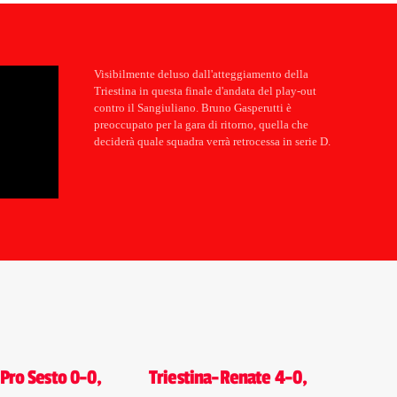
Visibilmente deluso dall'atteggiamento della
Triestina in questa finale d'andata del play-out
contro il Sangiuliano. Bruno Gasperutti è
preoccupato per la gara di ritorno, quella che
deciderà quale squadra verrà retrocessa in serie D.
-Pro Sesto 0-0,
Triestina-Renate 4-0,