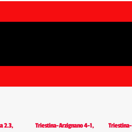
a 2.3,
Triestina-Arzignano 4-1,
Triestina