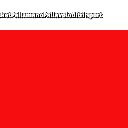
sket
Pallamano
Pallavolo
Altri sport