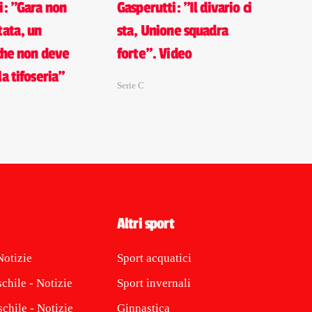
i: "Gara non
Gasperutti: "Il divario ci
tata, un
sta, Unione squadra
 che non deve
forte". Video
a tifoseria"
Serie C
Altri sport
Notizie
Sport acquatici
chile - Notizie
Sport invernali
chile - Notizie
Ginnastica