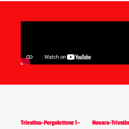
Triestina-Pergolettese 1-
Novara-Triestin