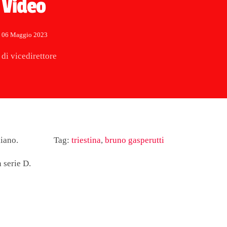
Video
06 Maggio 2023
di vicedirettore
liano.
Tag:
triestina
,
bruno gasperutti
 serie D.