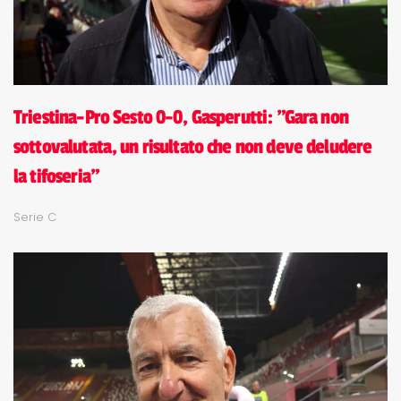
Triestina-Pro Sesto 0-0, Gasperutti: "Gara non
sottovalutata, un risultato che non deve deludere
la tifoseria"
Serie C