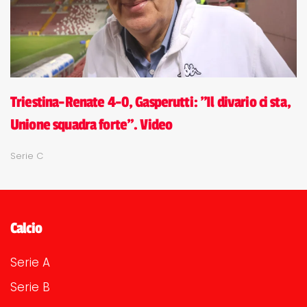
Triestina-Renate 4-0, Gasperutti: "Il divario ci sta,
Unione squadra forte". Video
Serie C
Calcio
Serie A
Serie B