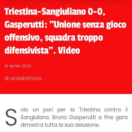
Triestina-Sangiuliano 0-0,
Gasperutti: "Unione senza gioco
offensivo, squadra troppo
difensivista". Video
16 Aprile 2023
di vicedirettore
S
olo un pari per la Triestina contro il
Sangiuliano, Bruno Gasperutti a fine gara
dimostra tutta la sua delusione.