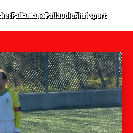
sket
Pallamano
Pallavolo
Altri sport