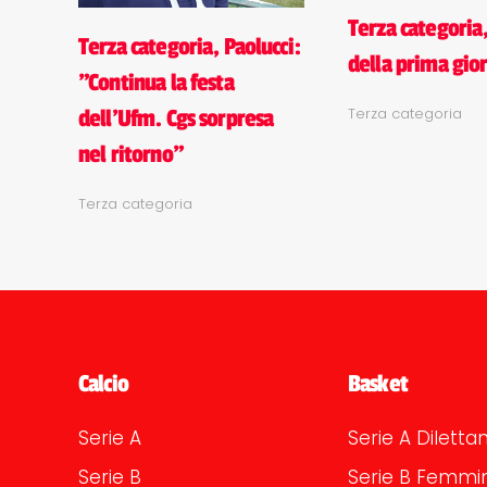
Terza categoria, 
Terza categoria, Paolucci:
della prima gio
"Continua la festa
Terza categoria
dell'Ufm. Cgs sorpresa
nel ritorno"
Terza categoria
Calcio
Basket
Serie A
Serie A Dilettan
Serie B
Serie B Femmin