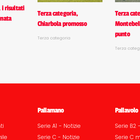
i risultati
Terza categoria,
Terza cat
rnata
Chiarbola promosso
Montebell
punto
Terza categoria
Terza categ
Pallamano
Pallavolo
ti
Serie A1 - Notizie
Serie B2 -
ile
Serie C - Notizie
Serie C m