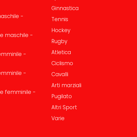
Ginnastica
aschile -
Tennis
Hockey
one maschile -
Rugby
Atletica
emminile -
Ciclismo
emminile -
Cavalli
Arti marziali
one femminile -
Pugilato
Altri Sport
Varie