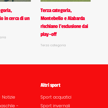
egoria,
Terza categoria,
o in cerca di un
Montebello e Alabarda
rischiano l'esclusione dai
play-off
oria
Terza categoria
Altri sport
 Notizie
Sport acquatici
aschile -
Sport invernali