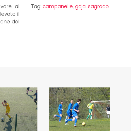
vore al
Tag:
campanelle
,
gaja
,
sagrado
evato il
ione del