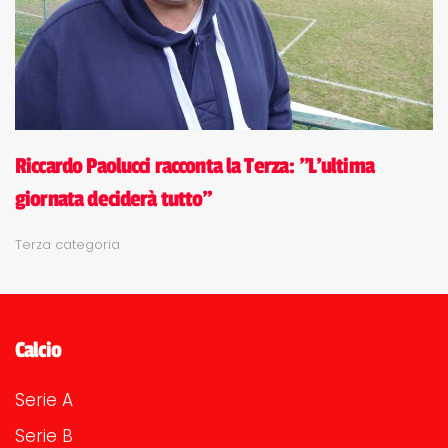
Riccardo Paolucci racconta la Terza: "L'ultima
giornata deciderà tutto"
Terza categoria
Calcio
Serie A
Serie B