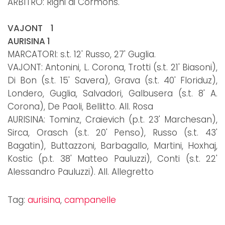
ARBITRO: Righi di Cormons.
VAJONT 1
AURISINA 1
MARCATORI: s.t. 12' Russo, 27' Guglia.
VAJONT: Antonini, L. Corona, Trotti (s.t. 21' Biasoni),
Di Bon (s.t. 15' Savera), Grava (s.t. 40' Floriduz),
Londero, Guglia, Salvadori, Galbusera (s.t. 8' A.
Corona), De Paoli, Bellitto. All. Rosa
AURISINA: Tominz, Craievich (p.t. 23' Marchesan),
Sirca, Orasch (s.t. 20' Penso), Russo (s.t. 43'
Bagatin), Buttazzoni, Barbagallo, Martini, Hoxhaj,
Kostic (p.t. 38' Matteo Pauluzzi), Conti (s.t. 22'
Alessandro Pauluzzi). All. Allegretto
Tag:
aurisina
,
campanelle