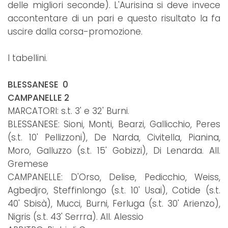
delle migliori seconde). L'Aurisina si deve invece
accontentare di un pari e questo risultato la fa
uscire dalla corsa-promozione.
I tabellini.
BLESSANESE 0
CAMPANELLE 2
MARCATORI: s.t. 3' e 32' Burni.
BLESSANESE: Sioni, Monti, Bearzi, Gallicchio, Peres
(s.t. 10' Pellizzoni), De Narda, Civitella, Pianina,
Moro, Galluzzo (s.t. 15' Gobizzi), Di Lenarda. All.
Gremese
CAMPANELLE: D'Orso, Delise, Pedicchio, Weiss,
Agbedjro, Steffinlongo (s.t. 10' Usai), Cotide (s.t.
40' Sbisà), Mucci, Burni, Ferluga (s.t. 30' Arienzo),
Nigris (s.t. 43' Serrra). All. Alessio