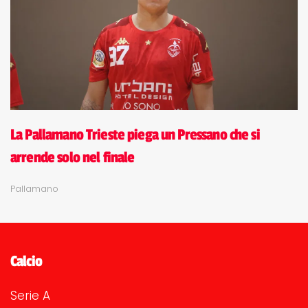
La Pallamano Trieste piega un Pressano che si
arrende solo nel finale
Pallamano
Calcio
Serie A