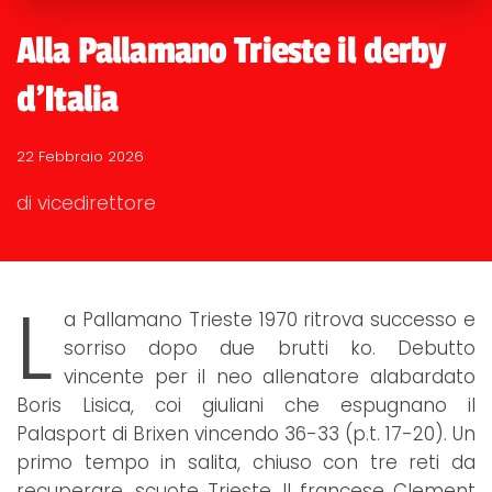
Alla Pallamano Trieste il derby
d'Italia
22 Febbraio 2026
di vicedirettore
L
a Pallamano Trieste 1970 ritrova successo e
sorriso dopo due brutti ko. Debutto
vincente per il neo allenatore alabardato
Boris Lisica, coi giuliani che espugnano il
Palasport di Brixen vincendo 36-33 (p.t. 17-20). Un
primo tempo in salita, chiuso con tre reti da
recuperare, scuote Trieste. Il francese Clement