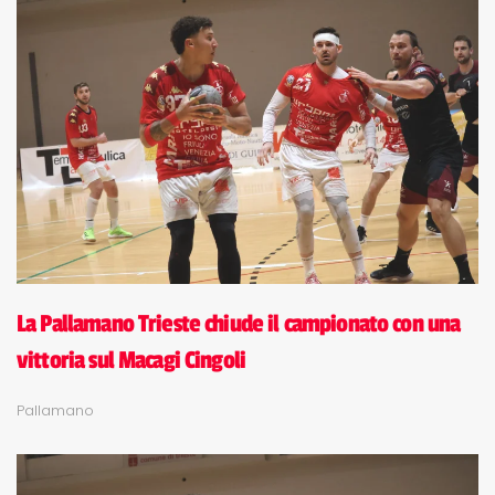
La Pallamano Trieste chiude il campionato con una
vittoria sul Macagi Cingoli
Pallamano