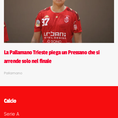
La Pallamano Trieste piega un Pressano che si
arrende solo nel finale
Pallamano
Calcio
Serie A