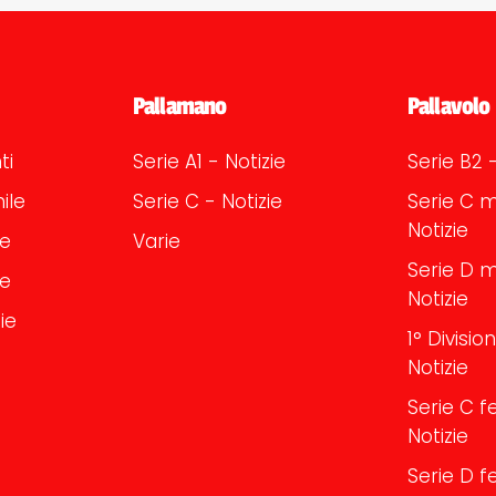
Pallamano
Pallavolo
ti
Serie A1 - Notizie
Serie B2 -
ile
Serie C - Notizie
Serie C m
Notizie
le
Varie
Serie D m
le
Notizie
ie
1° Divisi
Notizie
Serie C f
Notizie
Serie D f