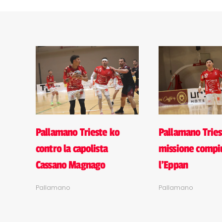
Pallamano Trieste ko
Pallamano Tries
contro la capolista
missione compi
Cassano Magnago
l'Eppan
Pallamano
Pallamano