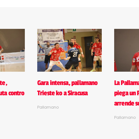
te,
Gara intensa, pallamano
La Pallam
uta contro
Trieste ko a Siracusa
piega un 
arrende so
Pallamano
Pallamano