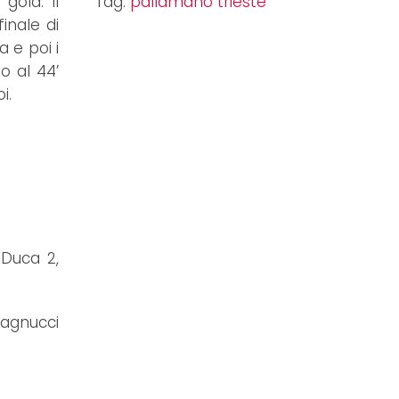
gold. Il
Tag:
pallamano trieste
inale di
a e poi i
o al 44’
i.
 Duca 2,
pagnucci