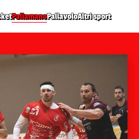
sket
Pallamano
Pallavolo
Altri sport