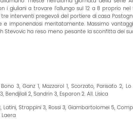
llamano Trieste nell’ultima giornata della serie A1 
giuliani a trovare l’allungo sul 12 a 8 proprio nel f
ti tre interventi pregevoli del portiere di casa Postogn
ente e imponendosi meritatamente. Massimo vantaggi
tch Stevovic ha reso meno pesante la sconfitta dei suo
ono 3, Ganz 1, Mazzarol 1, Scorzato, Parisato 2, Lo
 Bendjilali 2, Sandrin 3, Esparon 2. All. Lisica
, Latini, Strappini 3, Rossi 3, Giambartolomei 5, Com
l. Laera