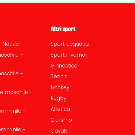
Altri sport
 Notizie
Sport acquatici
aschile -
Sport invernali
Ginnastica
aschile -
Tennis
Hockey
one maschile -
Rugby
Atletica
emminile -
Ciclismo
emminile -
Cavalli