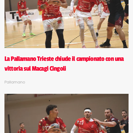
La Pallamano Trieste chiude il campionato con una
vittoria sul Macagi Cingoli
Pallamano