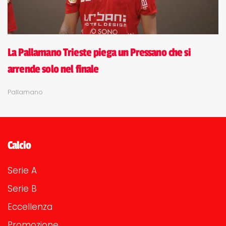
La Pallamano Trieste piega un Pressano che si
arrende solo nel finale
Pallamano
Calcio
Serie A
Serie B
Eccellenza
Promozione