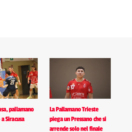
nsa, pallamano
La Pallamano Trieste
 a Siracusa
piega un Pressano che si
arrende solo nel finale