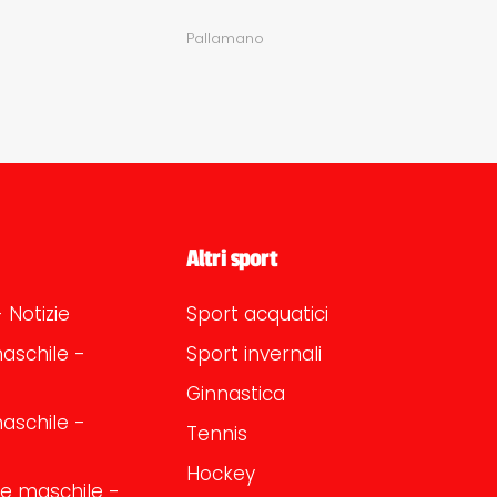
Pallamano
Altri sport
 Notizie
Sport acquatici
aschile -
Sport invernali
Ginnastica
aschile -
Tennis
Hockey
one maschile -