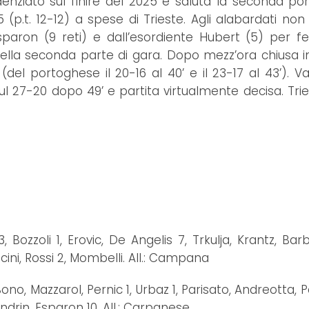
denziato sul finire del 2025 e saluta la seconda por
(p.t. 12-12) a spese di Trieste. Agli alabardati non 
paron (9 reti) e dall’esordiente Hubert (5) per f
nella seconda parte di gara. Dopo mezz’ora chiusa in
el portoghese il 20-16 al 40’ e il 23-17 al 43’). V
ul 27-20 dopo 49’ e partita virtualmente decisa. Tri
 Bozzoli 1, Erovic, De Angelis 7, Trkulja, Krantz, Bar
cini, Rossi 2, Mombelli. All.: Campana
o, Mazzarol, Pernic 1, Urbaz 1, Parisato, Andreotta, P
Sandrin, Esparon 10. All.: Carpanese