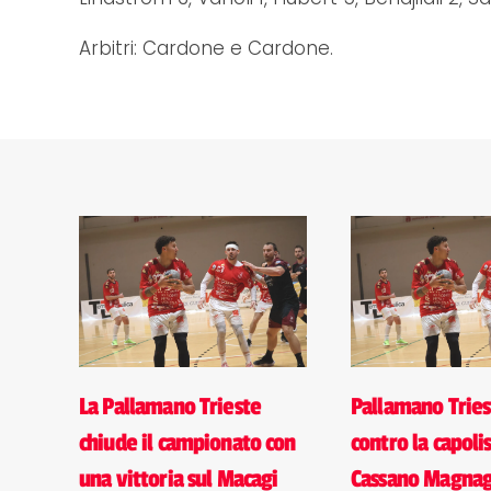
Arbitri: Cardone e Cardone.
La Pallamano Trieste
Pallamano Tries
chiude il campionato con
contro la capoli
una vittoria sul Macagi
Cassano Magna