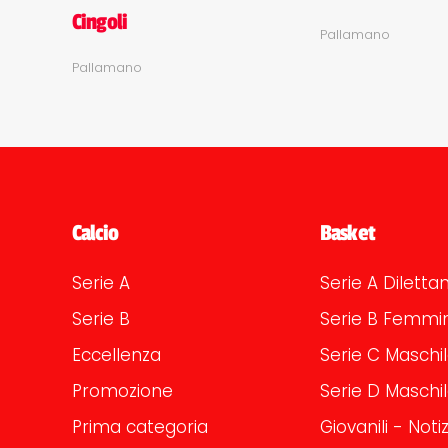
Cingoli
Pallamano
Pallamano
Calcio
Basket
Serie A
Serie A Dilettan
Serie B
Serie B Femmin
Eccellenza
Serie C Maschi
Promozione
Serie D Maschi
Prima categoria
Giovanili - Notiz