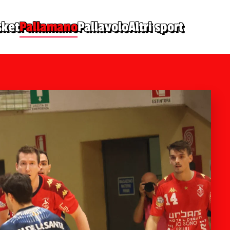
sket
Pallamano
Pallavolo
Altri sport