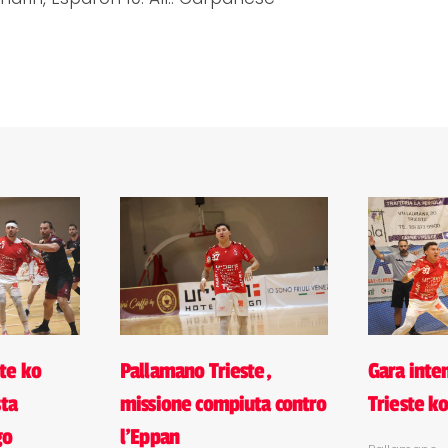
te ko
Pallamano Trieste,
Gara inte
sta
missione compiuta contro
Trieste ko
go
l'Eppan