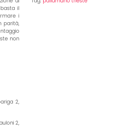
zione di
Tag:
pallamano trieste
basta il
ermare i
 parità,
antaggio
este non
bariga 2,
auloni 2,