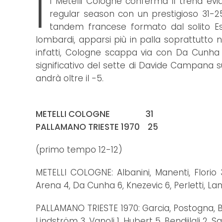
I
l Metelli Cologne conferma il trend evi
regular season con un prestigioso 31-25 
tandem francese formato dal solito Es
lombardi, apparsi più in palla soprattutto 
infatti, Cologne scappa via con Da Cunha (d
significativo del sette di Davide Campana s
andrà oltre il -5.
METELLI COLOGNE 31
PALLAMANO TRIESTE 1970 25
(primo tempo 12-12)
METELLI COLOGNE: Albanini, Manenti, Florio 3,
Arena 4, Da Cunha 6, Knezevic 6, Perletti, Lan
PALLAMANO TRIESTE 1970: Garcia, Postogna, Bon
Lindström 3, Vanoli 1, Hubert 5, Bendjilali 2, 