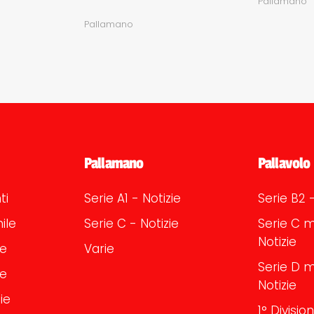
Pallamano
Pallamano
Pallamano
Pallavolo
ti
Serie A1 - Notizie
Serie B2 -
ile
Serie C - Notizie
Serie C m
Notizie
le
Varie
Serie D m
le
Notizie
ie
1° Divisi