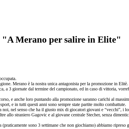
"A Merano per salire in Elite"
occupata.
agione. Merano è la nostra unica antagonista per la promozione in Elitè.
ica, a 3 giornate dal termine del campionato, ed in caso di vittoria, vorreb
discorso, e anche loro puntando alla promozione saranno carichi al massim
sport, e in tutti questi anni sono sempre state partite molto combattute.
oi, nel senso che ha il giusto mix di giocatori giovani e “vecchi”, i lor
re allo straniero Gagovic e al giovane centrale Stecher, senza dimentica
usa (praticamente sono 3 settimane che non giochiamo) abbiamo ripreso gl