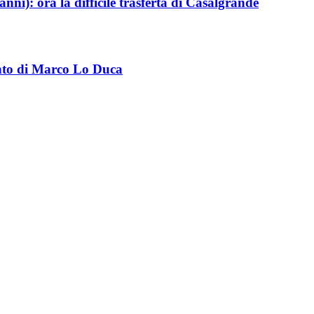
ni): ora la difficile trasferta di Casalgrande
ento di Marco Lo Duca