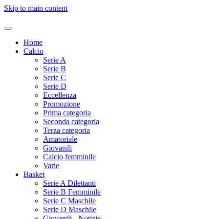
Skip to main content
Home
Calcio
Serie A
Serie B
Serie C
Serie D
Eccellenza
Promozione
Prima categoria
Seconda categoria
Terza categoria
Amatoriale
Giovanili
Calcio femminile
Varie
Basket
Serie A Dilettanti
Serie B Femminile
Serie C Maschile
Serie D Maschile
Giovanili - Notizie