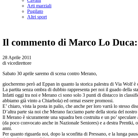
Cavalli
Arti marziali
Pugilato
Altri sport
Il commento di Marco Lo Duca: 
28 Aprile 2011
di vicedirettore
Sabato 30 aprile saremo di scena contro Merano,
giocheremo però ad Eppan in quanto la storica palestra di Via Wolf è 
La partita senza ombra di dubbio rappresenta per noi il guado della st
Infatti oggi tra noi e Merano ci sono solo 3 punti di distacco in classif
abbiamo già vinto a Chiarbola) ed ormai essere promossi.
E’ chiaro, vista la posta in palio, che anche per loro varrà lo stesso 
D’altra parte sia noi che Merano facciamo parte della storia del nostro 
Il Merano è sicuramente una squadra ben costruita e un po’ speculare a n
(da poco convocato anche in Nazionale Seniores) e a destra Prentki, olt
anni.
Per quanto riguarda noi, dopo la sconfitta di Pressano, e la lunga pa