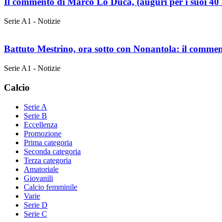
Il commento di Marco Lo Duca, (auguri per i suoi 40 an
Serie A1 - Notizie
Battuto Mestrino, ora sotto con Nonantola: il comm
Serie A1 - Notizie
Calcio
Serie A
Serie B
Eccellenza
Promozione
Prima categoria
Seconda categoria
Terza categoria
Amatoriale
Giovanili
Calcio femminile
Varie
Serie D
Serie C