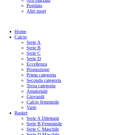
Arti marziali
Pugilato
Altri sport
Home
Calcio
Serie A
Serie B
Serie C
Serie D
Eccellenza
Promozione
Prima categoria
Seconda categoria
Terza categoria
Amatoriale
Giovanili
Calcio femminile
Varie
Basket
Serie A Dilettanti
Serie B Femminile
Serie C Maschile
Serie D Maschile