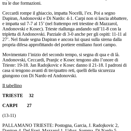
tra le due formazioni.
Ceccardi rompe il ghiaccio, impatta Nocelli, l’ex. Poi a segno
Dapiran, Andonovski e Di Nardo: 4-1. Carpi non si lascia abbattere,
e impatta sul 7-7 al 15’ (nel frattempo reti triestine di Mazzarol,
Andonovski e Kosec). Trieste riallunga andando sull’11-8 con la
tripletta di Andonovski. Parziale di 3-0 anche per gli ospiti: 11-11 al
27’. Nel finale segna Dapiran e ancora lui quasi sulla sirena dalla
propria difesa approfittando del portiere emiliano fuori campo.
Movimentato l’inizio del secondo tempo, si segna di qua e di là.
Andonovski, Ceccardi, Pranjic e Kosec tengono alto l’onore di
Trieste: 19-18. Jan Radojkovic e Kosec danno il 21-18. I padroni di
casa si tengono avanti di tre/quattro reti, quelli della sicurezza
giungono con Di Nardo ed Andonovski.
Il tabellino
TRIESTE 32
CARPI 27
(13-11)
PALLAMANO TRIESTE: Postogna, Garcia, J. Radojkovic 2,
Dapiran 4, Del Frari, Mazzarol 1, Urbaz, Somma, Di Nardo 5,