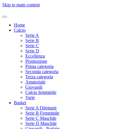
Skip to main content
Home
Calcio
Serie A
Serie B
Serie C
Serie D
Eccellenza
Promozione
Prima categoria
Seconda categoria
Terza categoria
Amatoriale
Giovanili
Calcio femminile
Varie
Basket
Serie A Dilettanti
Serie B Femminile
Serie C Maschile
Serie D Maschile
Giovanili - Notizie