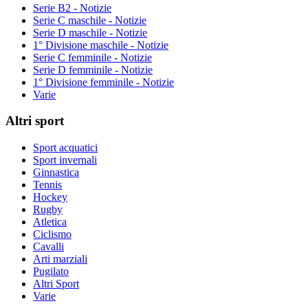
Serie B2 - Notizie
Serie C maschile - Notizie
Serie D maschile - Notizie
1° Divisione maschile - Notizie
Serie C femminile - Notizie
Serie D femminile - Notizie
1° Divisione femminile - Notizie
Varie
Altri sport
Sport acquatici
Sport invernali
Ginnastica
Tennis
Hockey
Rugby
Atletica
Ciclismo
Cavalli
Arti marziali
Pugilato
Altri Sport
Varie