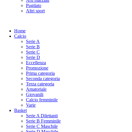
Arti marziali
Pugilato
Altri sport
Home
Calcio
Serie A
Serie B
Serie C
Serie D
Eccellenza
Promozione
Prima categoria
Seconda categoria
Terza categoria
Amatoriale
Giovanili
Calcio femminile
Varie
Basket
Serie A Dilettanti
Serie B Femminile
Serie C Maschile
Serie D Maschile