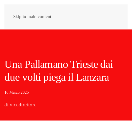
Skip to main content
Una Pallamano Trieste dai
due volti piega il Lanzara
10 Marzo 2025
di vicedirettore