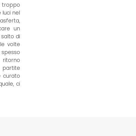
n troppo
luci nel
asferta,
icare un
 salto di
le volte
, spesso
 ritorno
 partite
e curato
uale, ci