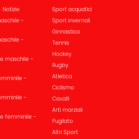
 Notizie
Sport acquatici
aschile -
Sport invernali
Ginnastica
aschile -
Tennis
Hockey
one maschile -
Rugby
Atletica
emminile -
Ciclismo
emminile -
Cavalli
Arti marziali
one femminile -
Pugilato
Altri Sport