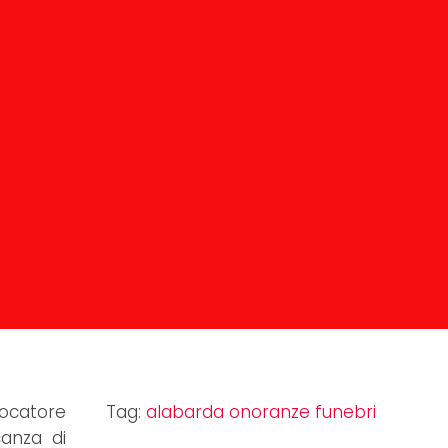
iocatore
Tag:
alabarda onoranze funebri
canza di