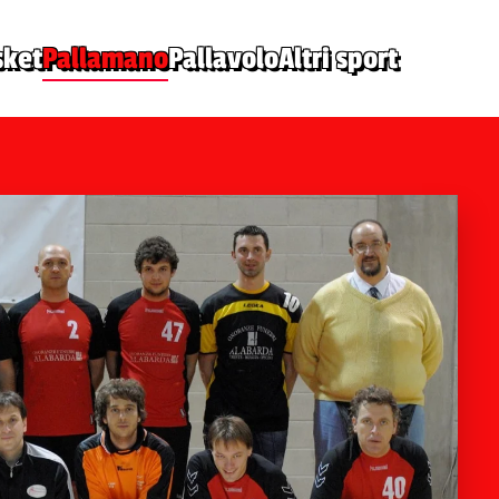
sket
Pallamano
Pallavolo
Altri sport