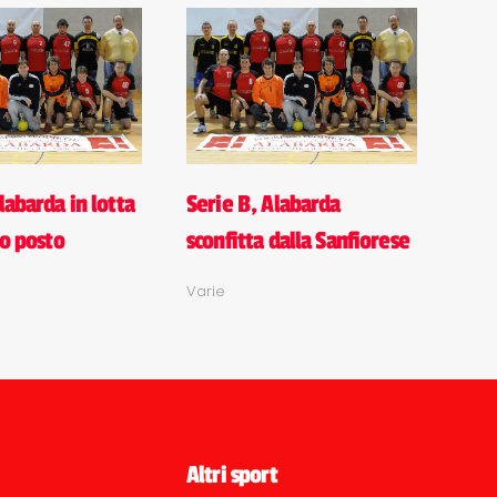
labarda in lotta
Serie B, Alabarda
zo posto
sconfitta dalla Sanfiorese
Varie
Altri sport