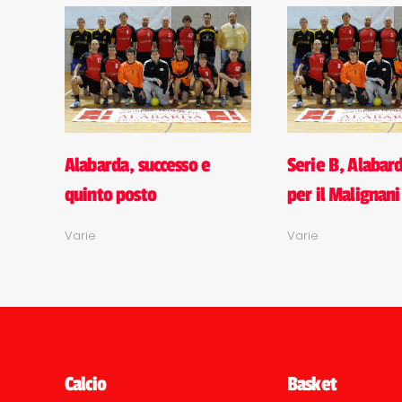
Alabarda, successo e
Serie B, Alabar
quinto posto
per il Malignani
Varie
Varie
Calcio
Basket