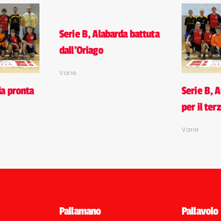
Serie B, Alabarda battuta
dall'Oriago
Varie
da pronta
Serie B, A
per il ter
Varie
Pallamano
Pallavolo