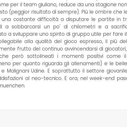
 somme per il team giuliano, reduce da una stagione no
to (peggior risultato di sempre). Più le ombre che le 
una costante difficoltà a disputare le partite in tr
li a sobbarcarsi un po' di chilometri e a sacrif
o a sviluppare uno spirito di gruppo utile per fare il
llegabile alla qualità del gioco espresso, il più del
lmente frutto del continuo avvincendarsi di giocatori
che però sottolineati i momenti positivi come il
meno per quanto riguarda gli allenamenti) e le belle
Malignani Udine. E soprattutto il settore giovanil
ddisfazioni al neo-tecnico. E ora, nel week-end pasq
bmuenchen.