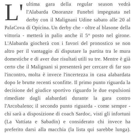
L'
ultima gara della regular season vedrà
l'Alabarda Onoranze Funebri impegnata nel
derby con il Malignani Udine sabato alle 20 al
PalaCova di Opicina. Un derby che - oltre al blasone della
vittoria - metterà in palio anche il 5° posto nel girone.
L'Alabarda giocherà con i favori del pronostico se non
altro per il vantaggio di disputare la partita tra le mura
domestiche e di aver due risultati utili su tre. Mentre è già
certo che il Malignani si presenterà per cercare di far suo
l'incontro, molta è invece l'incertezza in casa alabardata
dopo le brutte recenti sconfitte. Il primo punto riguarda la
decisione del giudice sportivo riguardo le due espulsioni
rimediate dagli alabardati durante la gara contro
l'Arcobaleno; il secondo punto riguarda - come sempre -
chi sarà a disposizione di coach Sardoc, visti gli infortuni
(La Vattiata e Sabadin) e considerato chi invece ha
preferito darsi alla macchia (la lista qui sarebbe lunga).