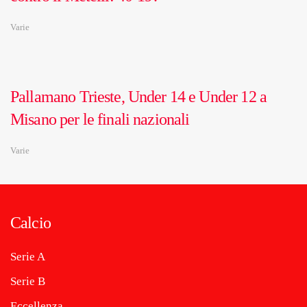
Varie
Pallamano Trieste, Under 14 e Under 12 a
Misano per le finali nazionali
Varie
Calcio
Serie A
Serie B
Eccellenza