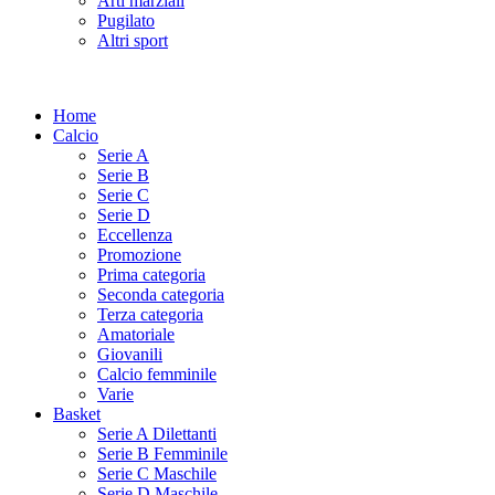
Arti marziali
Pugilato
Altri sport
Home
Calcio
Serie A
Serie B
Serie C
Serie D
Eccellenza
Promozione
Prima categoria
Seconda categoria
Terza categoria
Amatoriale
Giovanili
Calcio femminile
Varie
Basket
Serie A Dilettanti
Serie B Femminile
Serie C Maschile
Serie D Maschile