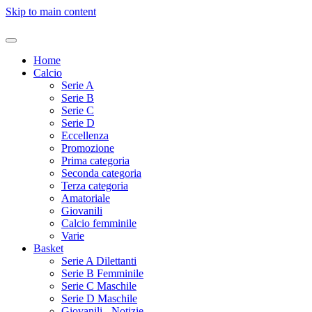
Skip to main content
Home
Calcio
Serie A
Serie B
Serie C
Serie D
Eccellenza
Promozione
Prima categoria
Seconda categoria
Terza categoria
Amatoriale
Giovanili
Calcio femminile
Varie
Basket
Serie A Dilettanti
Serie B Femminile
Serie C Maschile
Serie D Maschile
Giovanili - Notizie