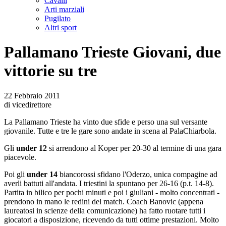
Cavalli
Arti marziali
Pugilato
Altri sport
Pallamano Trieste Giovani, due
vittorie su tre
22 Febbraio 2011
di vicedirettore
La Pallamano Trieste ha vinto due sfide e perso una sul versante
giovanile. Tutte e tre le gare sono andate in scena al PalaChiarbola.
Gli
under 12
si arrendono al Koper per 20-30 al termine di una gara
piacevole.
Poi gli
under 14
biancorossi sfidano l'Oderzo, unica compagine ad
averli battuti all'andata. I triestini la spuntano per 26-16 (p.t. 14-8).
Partita in bilico per pochi minuti e poi i giuliani - molto concentrati -
prendono in mano le redini del match. Coach Banovic (appena
laureatosi in scienze della comunicazione) ha fatto ruotare tutti i
giocatori a disposizione, ricevendo da tutti ottime prestazioni. Molto