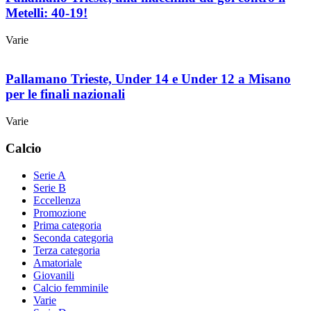
Metelli: 40-19!
Varie
Pallamano Trieste, Under 14 e Under 12 a Misano
per le finali nazionali
Varie
Calcio
Serie A
Serie B
Eccellenza
Promozione
Prima categoria
Seconda categoria
Terza categoria
Amatoriale
Giovanili
Calcio femminile
Varie