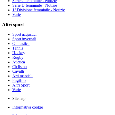
Serie C femminile - Notizie
Serie D femminile - Notizie
1° Divisione femminile - Notizie
Varie
Altri sport
Sport acquatici
Sport invernali
Ginnastica
Tennis
Hockey
Rugby
Atletica
Ciclismo
Cavalli
Arti marziali
Pugilato
Altri Sport
Varie
Sitemap
Informativa cookie