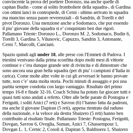
convincente la prova del portiere Doronzo, ma anche quelle di
capitan Budin - come al solito fromboliere della squadra-, di Gardina
con ottimi lanci in contropiede, di Cerni - ultimo arrivato in squadra
ma mancino senza paure reverenziali - di Sandrin, di Torelli e del
pivot Doronzo. Una menzione anche a Sodomaco, che pur essendo
il piu’ giovane della squadra si e’ conquistato ben due rigori.
Pallamano Trieste: Doronzo L., Doronzo M. 2, Sodomaco, Budin 6,
Torelli 3, Gardina 5, Vilunovic, Capuzzo, Sandrin 3, Antonante,
Cerni 7, Marcolli, Canciani.
Spazio quindi agli
under 18
, alle prese con l'Emmeti di Padova. I
triestini venivano dalla prima sconfitta dopo molti mesi di vittorie
continue e c’era dunque grande sete di rivincita e di dimostrare che
sono ancora una gran bella squadra (per di piu’ i campioni d’Italia in
carica). Come molte altre volte in cui gli avversari le hanno provate
tutte, non c’e’ stata molta storia. Pochi minuti di assaggio e poi una
partita sempre condotta con largo vantaggio. Risultato del primo
tempo 16-8 e finale 32-16. Coach Schina ha potuto far giocare tutti e
quasi tutti sono andati a referto. Oltre alle belle parate di Postogna e
Ferigutti, i soliti Anici (7 reti) e Savron (6) l’hanno fatta da padroni,
ma anche il giovane Dapiran (5 reti), appena rientrato dal raduno
della nazionale, e la veloce ala destra Sbaizero (5 reti) hanno ben
contribuito al risultato finale. Pallamano Trieste: Postogna, Ferigutti,
Dovgan, Savron 6, Oveglia, Suman, Anici 7, Ghassempour 1,
Dovgan L. 1, Cernic 2, Cosoli 4, Dapiran 5, Baldissera 1, Sbaizero