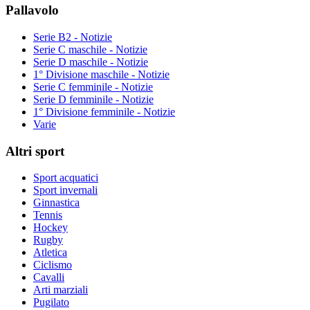
Pallavolo
Serie B2 - Notizie
Serie C maschile - Notizie
Serie D maschile - Notizie
1° Divisione maschile - Notizie
Serie C femminile - Notizie
Serie D femminile - Notizie
1° Divisione femminile - Notizie
Varie
Altri sport
Sport acquatici
Sport invernali
Ginnastica
Tennis
Hockey
Rugby
Atletica
Ciclismo
Cavalli
Arti marziali
Pugilato