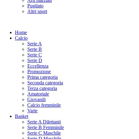
Arti marziali
Pugilato
Altri sport
Home
Calcio
Serie A
Serie B
Serie C
Serie D
Eccellenza
Promozione
Prima categoria
Seconda categoria
Terza categoria
Amatoriale
Giovanili
Calcio femminile
Varie
Basket
Serie A Dilettanti
Serie B Femminile
Serie C Maschile
Serie D Maschile