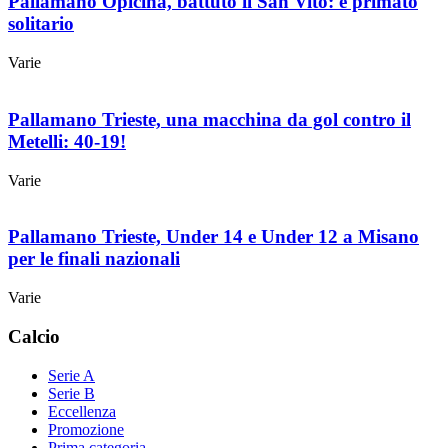
Pallamano Opicina, battuto il San Vito: è primato
solitario
Varie
Pallamano Trieste, una macchina da gol contro il
Metelli: 40-19!
Varie
Pallamano Trieste, Under 14 e Under 12 a Misano
per le finali nazionali
Varie
Calcio
Serie A
Serie B
Eccellenza
Promozione
Prima categoria