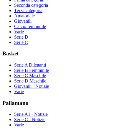
Seconda categoria
Terza categoria
Amatoriale
Giovanili
Calcio femminile
Varie
Serie D
Serie C
Basket
Serie A Dilettanti
Serie B Femminile
Serie C Maschile
Serie D Maschile
Giovanili - Notizie
Varie
Pallamano
Serie A1 - Notizie
Serie C - Notizie
Varie