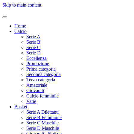
Skip to main content
Home
Calcio
Serie A
Serie B
Serie C
Serie D
Eccellenza
Promozione
Prima categoria
Seconda categoria
Terza categoria
Amatoriale
Giovanili
Calcio femminile
Varie
Basket
Serie A Dilettanti
Serie B Femminile
Serie C Maschile
Serie D Maschile
Giovanili - Notizie