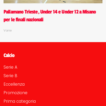
Pallamano Trieste, Under 14 e Under 12 a Misano
per le finali nazionali
Varie
Calcio
Serie A
Serie B
Eccellenza
Promozione
Prima categoria