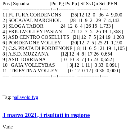
Pos | Squadra |Pu| Pg Pv Pp | Sf Ss Qu.Set |PEN.
----+-------------------------+--+----------+--------------+----
1 | FUTURA CORDENONS |35| 12 12 0 | 36 4 9,000 |
2 | SOCA/VAL MARCHIOL |28| 11 9 2 | 29 7 4,143 |
3 | SLOGA TABOR |24| 12 8 4 | 26 15 1,733 |
4 | FRIULVOLLEY PASIAN |21| 12 7 5 | 26 19 1,368 |
5 | ASD CENTRO COSELLI TS |21| 12 7 5 | 24 19 1,263 |
6 | PORDENONE VOLLEY |20| 12 7 5 | 25 21 1,190 |
7 | C.S. PRATA DI PORDENONE |18| 11 6 5 | 21 19 1,105 |
8 | A.S.D. MUZZANA |12| 12 4 8 | 17 26 0,654 |
9 | ASD TORRIANA |10| 10 3 7 | 15 23 0,652 |
10 | GAIA VOLLEYBAS | 3| 12 1 11 | 3 33 0,091 |
11 | TRIESTINA VOLLEY | 0| 12 0 12 | 0 36 0,000 |
----+-------------------------+--+----------+--------------+----
Tag:
pallavolo fvg
3 marzo 2021, i risultati in regione
Varie