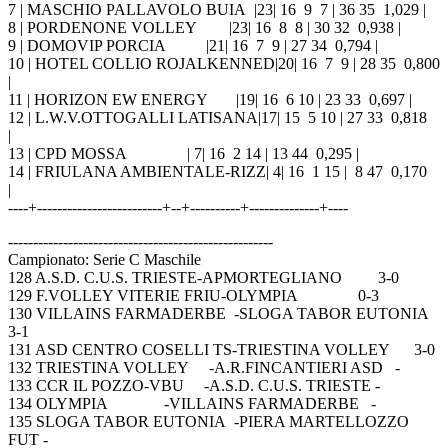
7 | MASCHIO PALLAVOLO BUIA |23| 16 9 7 | 36 35 1,029 |
8 | PORDENONE VOLLEY |23| 16 8 8 | 30 32 0,938 |
9 | DOMOVIP PORCIA |21| 16 7 9 | 27 34 0,794 |
10 | HOTEL COLLIO ROJALKENNED|20| 16 7 9 | 28 35 0,800
|
11 | HORIZON EW ENERGY |19| 16 6 10 | 23 33 0,697 |
12 | L.W.V.OTTOGALLI LATISANA|17| 15 5 10 | 27 33 0,818
|
13 | CPD MOSSA | 7| 16 2 14 | 13 44 0,295 |
14 | FRIULANA AMBIENTALE-RIZZ| 4| 16 1 15 | 8 47 0,170
|
----+-------------------------+--+----------+--------------+----
-----------------------------------------------------
Campionato: Serie C Maschile
128 A.S.D. C.U.S. TRIESTE-APMORTEGLIANO 3-0
129 F.VOLLEY VITERIE FRIU-OLYMPIA 0-3
130 VILLAINS FARMADERBE -SLOGA TABOR EUTONIA
3-1
131 ASD CENTRO COSELLI TS-TRIESTINA VOLLEY 3-0
132 TRIESTINA VOLLEY -A.R.FINCANTIERI ASD -
133 CCR IL POZZO-VBU -A.S.D. C.U.S. TRIESTE -
134 OLYMPIA -VILLAINS FARMADERBE -
135 SLOGA TABOR EUTONIA -PIERA MARTELLOZZO
FUT -