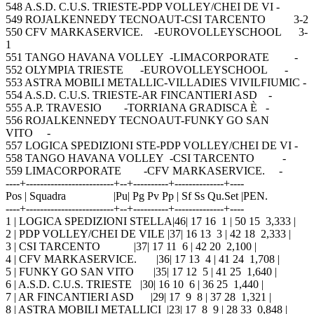
548 A.S.D. C.U.S. TRIESTE-PDP VOLLEY/CHEI DE VI -
549 ROJALKENNEDY TECNOAUT-CSI TARCENTO 3-2
550 CFV MARKASERVICE. -EUROVOLLEYSCHOOL 3-
1
551 TANGO HAVANA VOLLEY -LIMACORPORATE -
552 OLYMPIA TRIESTE -EUROVOLLEYSCHOOL -
553 ASTRA MOBILI METALLIC-VILLADIES VIVILFIUMIC -
554 A.S.D. C.U.S. TRIESTE-AR FINCANTIERI ASD -
555 A.P. TRAVESIO -TORRIANA GRADISCA È -
556 ROJALKENNEDY TECNOAUT-FUNKY GO SAN
VITO -
557 LOGICA SPEDIZIONI STE-PDP VOLLEY/CHEI DE VI -
558 TANGO HAVANA VOLLEY -CSI TARCENTO -
559 LIMACORPORATE -CFV MARKASERVICE. -
----+-------------------------+--+----------+--------------+----
Pos | Squadra |Pu| Pg Pv Pp | Sf Ss Qu.Set |PEN.
----+-------------------------+--+----------+--------------+----
1 | LOGICA SPEDIZIONI STELLA|46| 17 16 1 | 50 15 3,333 |
2 | PDP VOLLEY/CHEI DE VILE |37| 16 13 3 | 42 18 2,333 |
3 | CSI TARCENTO |37| 17 11 6 | 42 20 2,100 |
4 | CFV MARKASERVICE. |36| 17 13 4 | 41 24 1,708 |
5 | FUNKY GO SAN VITO |35| 17 12 5 | 41 25 1,640 |
6 | A.S.D. C.U.S. TRIESTE |30| 16 10 6 | 36 25 1,440 |
7 | AR FINCANTIERI ASD |29| 17 9 8 | 37 28 1,321 |
8 | ASTRA MOBILI METALLICI |23| 17 8 9 | 28 33 0,848 |