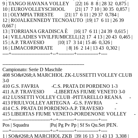
9 | TANGO HAVANA VOLLEY |22| 16 8 8 | 28 32 0,875 |
10 | EUROVOLLEYSCHOOL |21| 17 7 10 | 30 35 0,857 |
11 | OLYMPIA TRIESTE |21| 17 6 11 | 29 37 0,784 |
12 | ROJALKENNEDY TECNOAUTO |19| 17 6 11 | 26 39
0,667 |
13 | TORRIANA GRADISCA È |16| 17 6 11 | 24 39 0,615 |
14 | VILLADIES VIVILFIUMICELL|12| 17 4 13 | 20 43 0,465 |
15 | A.P. TRAVESIO |10| 17 3 14 | 15 46 0,326 |
16 | LIMACORPORATE | 8| 16 2 14 | 13 43 0,302 |
----+-------------------------+--+----------+--------------+----
-----------------------------------------------------
Campionato: Serie D Maschile
408 SO&#268;A MARCHIOL ZK-LUSSETTI VOLLEY CLUB
3-0
410 G.S. FAVRIA -C.S. PRATA DI PORDENO 1-3
411 A.P. TRAVESIO -LIBERTAS FIUME VENETO 3-0
412 LUSSETTI VOLLEY CLUB -PITTARELLO REANA -
413 FRIULVOLLEY ARTEGNA -G.S. FAVRIA -
414 C.S. PRATA DI PORDENO-A.P. TRAVESIO -
415 LIBERTAS FIUME VENETO-PORDENONE VOLLEY -
----+-------------------------+--+----------+--------------+----
Pos | Squadra |Pu| Pg Pv Pp | Sf Ss Qu.Set |PEN.
----+-------------------------+--+----------+--------------+----
1 | SO&#268;A MARCHIOL ZKB |39| 16 13 3 | 43 13 3,308 |