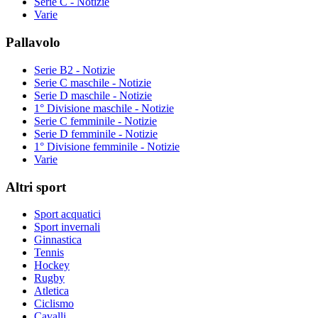
Serie C - Notizie
Varie
Pallavolo
Serie B2 - Notizie
Serie C maschile - Notizie
Serie D maschile - Notizie
1° Divisione maschile - Notizie
Serie C femminile - Notizie
Serie D femminile - Notizie
1° Divisione femminile - Notizie
Varie
Altri sport
Sport acquatici
Sport invernali
Ginnastica
Tennis
Hockey
Rugby
Atletica
Ciclismo
Cavalli