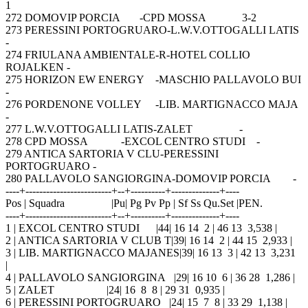
1
272 DOMOVIP PORCIA -CPD MOSSA 3-2
273 PERESSINI PORTOGRUARO-L.W.V.OTTOGALLI LATIS
-
274 FRIULANA AMBIENTALE-R-HOTEL COLLIO
ROJALKEN -
275 HORIZON EW ENERGY -MASCHIO PALLAVOLO BUI
-
276 PORDENONE VOLLEY -LIB. MARTIGNACCO MAJA
-
277 L.W.V.OTTOGALLI LATIS-ZALET -
278 CPD MOSSA -EXCOL CENTRO STUDI -
279 ANTICA SARTORIA V CLU-PERESSINI
PORTOGRUARO -
280 PALLAVOLO SANGIORGINA-DOMOVIP PORCIA -
----+-------------------------+--+----------+--------------+----
Pos | Squadra |Pu| Pg Pv Pp | Sf Ss Qu.Set |PEN.
----+-------------------------+--+----------+--------------+----
1 | EXCOL CENTRO STUDI |44| 16 14 2 | 46 13 3,538 |
2 | ANTICA SARTORIA V CLUB T|39| 16 14 2 | 44 15 2,933 |
3 | LIB. MARTIGNACCO MAJANES|39| 16 13 3 | 42 13 3,231
|
4 | PALLAVOLO SANGIORGINA |29| 16 10 6 | 36 28 1,286 |
5 | ZALET |24| 16 8 8 | 29 31 0,935 |
6 | PERESSINI PORTOGRUARO |24| 15 7 8 | 33 29 1,138 |