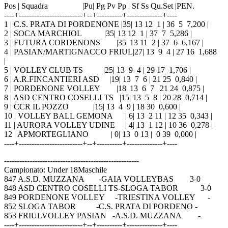
Pos | Squadra |Pu| Pg Pv Pp | Sf Ss Qu.Set |PEN.
----+-------------------------+--+----------+--------------+----
1 | C.S. PRATA DI PORDENONE |35| 13 12 1 | 36 5 7,200 |
2 | SOCA MARCHIOL |35| 13 12 1 | 37 7 5,286 |
3 | FUTURA CORDENONS |35| 13 11 2 | 37 6 6,167 |
4 | PASIAN/MARTIGNACCO FRIUL|27| 13 9 4 | 27 16 1,688
|
5 | VOLLEY CLUB TS |25| 13 9 4 | 29 17 1,706 |
6 | A.R.FINCANTIERI ASD |19| 13 7 6 | 21 25 0,840 |
7 | PORDENONE VOLLEY |18| 13 6 7 | 21 24 0,875 |
8 | ASD CENTRO COSELLI TS |15| 13 5 8 | 20 28 0,714 |
9 | CCR IL POZZO |15| 13 4 9 | 18 30 0,600 |
10 | VOLLEY BALL GEMONA | 6| 13 2 11 | 12 35 0,343 |
11 | AURORA VOLLEY UDINE | 4| 13 1 12 | 10 36 0,278 |
12 | APMORTEGLIANO | 0| 13 0 13 | 0 39 0,000 |
----+-------------------------+--+----------+--------------+----
-----------------------------------------------------
Campionato: Under 18Maschile
847 A.S.D. MUZZANA -GAIA VOLLEYBAS 3-0
848 ASD CENTRO COSELLI TS-SLOGA TABOR 3-0
849 PORDENONE VOLLEY -TRIESTINA VOLLEY -
852 SLOGA TABOR -C.S. PRATA DI PORDENO -
853 FRIULVOLLEY PASIAN -A.S.D. MUZZANA -
----+-------------------------+--+----------+--------------+----