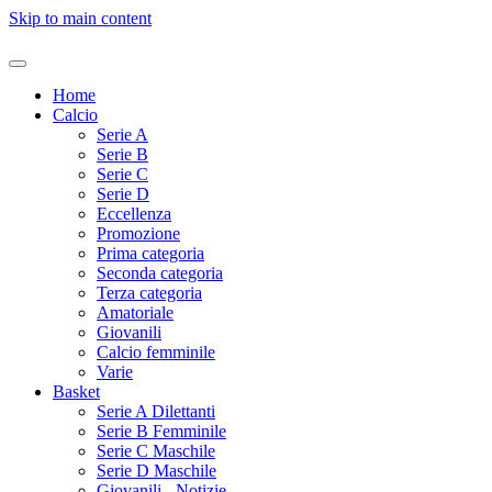
Skip to main content
Home
Calcio
Serie A
Serie B
Serie C
Serie D
Eccellenza
Promozione
Prima categoria
Seconda categoria
Terza categoria
Amatoriale
Giovanili
Calcio femminile
Varie
Basket
Serie A Dilettanti
Serie B Femminile
Serie C Maschile
Serie D Maschile
Giovanili - Notizie