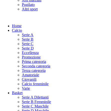
Arti marziali
Pugilato
Altri sport
Home
Calcio
Serie A
Serie B
Serie C
Serie D
Eccellenza
Promozione
Prima categoria
Seconda categoria
Terza categoria
Amatoriale
Giovanili
Calcio femminile
Varie
Basket
Serie A Dilettanti
Serie B Femminile
Serie C Maschile
Serie D Maschile