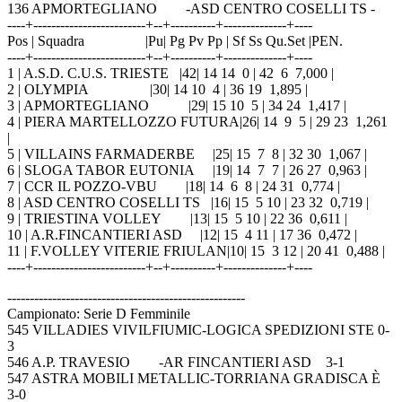
136 APMORTEGLIANO -ASD CENTRO COSELLI TS -
----+-------------------------+--+----------+--------------+----
Pos | Squadra |Pu| Pg Pv Pp | Sf Ss Qu.Set |PEN.
----+-------------------------+--+----------+--------------+----
1 | A.S.D. C.U.S. TRIESTE |42| 14 14 0 | 42 6 7,000 |
2 | OLYMPIA |30| 14 10 4 | 36 19 1,895 |
3 | APMORTEGLIANO |29| 15 10 5 | 34 24 1,417 |
4 | PIERA MARTELLOZZO FUTURA|26| 14 9 5 | 29 23 1,261
|
5 | VILLAINS FARMADERBE |25| 15 7 8 | 32 30 1,067 |
6 | SLOGA TABOR EUTONIA |19| 14 7 7 | 26 27 0,963 |
7 | CCR IL POZZO-VBU |18| 14 6 8 | 24 31 0,774 |
8 | ASD CENTRO COSELLI TS |16| 15 5 10 | 23 32 0,719 |
9 | TRIESTINA VOLLEY |13| 15 5 10 | 22 36 0,611 |
10 | A.R.FINCANTIERI ASD |12| 15 4 11 | 17 36 0,472 |
11 | F.VOLLEY VITERIE FRIULAN|10| 15 3 12 | 20 41 0,488 |
----+-------------------------+--+----------+--------------+----
-----------------------------------------------------
Campionato: Serie D Femminile
545 VILLADIES VIVILFIUMIC-LOGICA SPEDIZIONI STE 0-
3
546 A.P. TRAVESIO -AR FINCANTIERI ASD 3-1
547 ASTRA MOBILI METALLIC-TORRIANA GRADISCA È
3-0