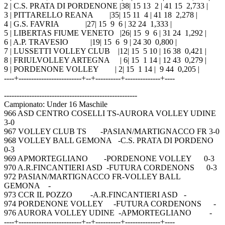
2 | C.S. PRATA DI PORDENONE |38| 15 13 2 | 41 15 2,733 |
3 | PITTARELLO REANA |35| 15 11 4 | 41 18 2,278 |
4 | G.S. FAVRIA |27| 15 9 6 | 32 24 1,333 |
5 | LIBERTAS FIUME VENETO |26| 15 9 6 | 31 24 1,292 |
6 | A.P. TRAVESIO |19| 15 6 9 | 24 30 0,800 |
7 | LUSSETTI VOLLEY CLUB |12| 15 5 10 | 16 38 0,421 |
8 | FRIULVOLLEY ARTEGNA | 6| 15 1 14 | 12 43 0,279 |
9 | PORDENONE VOLLEY | 2| 15 1 14 | 9 44 0,205 |
----+-------------------------+--+----------+--------------+----
-----------------------------------------------------
Campionato: Under 16 Maschile
966 ASD CENTRO COSELLI TS-AURORA VOLLEY UDINE
3-0
967 VOLLEY CLUB TS -PASIAN/MARTIGNACCO FR 3-0
968 VOLLEY BALL GEMONA -C.S. PRATA DI PORDENO
0-3
969 APMORTEGLIANO -PORDENONE VOLLEY 0-3
970 A.R.FINCANTIERI ASD -FUTURA CORDENONS 0-3
972 PASIAN/MARTIGNACCO FR-VOLLEY BALL
GEMONA -
973 CCR IL POZZO -A.R.FINCANTIERI ASD -
974 PORDENONE VOLLEY -FUTURA CORDENONS -
976 AURORA VOLLEY UDINE -APMORTEGLIANO -
----+-------------------------+--+----------+--------------+----