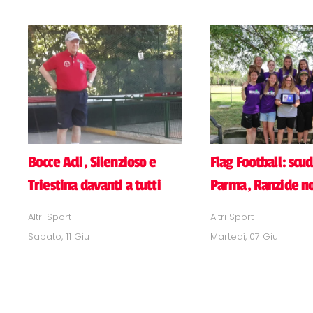
Bocce Acli, Silenzioso e
Flag Football: scud
Triestina davanti a tutti
Parma, Ranzide n
Altri Sport
Altri Sport
Sabato, 11 Giu
Martedì, 07 Giu