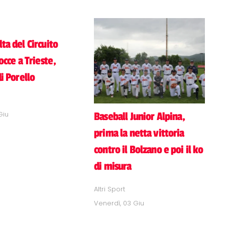
ta del Circuito
bocce a Trieste,
di Porello
Giu
Baseball Junior Alpina,
prima la netta vittoria
contro il Bolzano e poi il ko
di misura
Altri Sport
Venerdì, 03 Giu