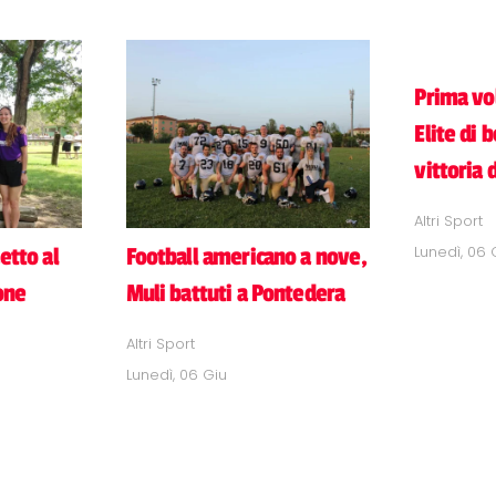
Prima vol
Elite di 
vittoria 
Altri Sport
Lunedì, 06 
etto al
Football americano a nove,
one
Muli battuti a Pontedera
Altri Sport
Lunedì, 06 Giu