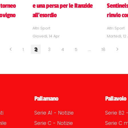
 torneo
e una persa per le Ranzide
Sentinels
Rovigno
all'esordio
rinvio c
Altri Sport
Altri Sport
Giovedì, 14 Apr
Martedì, 12
1
2
3
4
5
…
18
Pallamano
Pallavolo
ti
Serie A1 - Notizie
Serie B2 -
ile
Serie C - Notizie
Serie C m