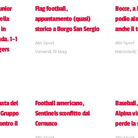
unior
Flag football,
Bocce, a
ella
appuntamento (quasi)
podio al
 in
storico a Borgo San Sergio
anche il 
nda. 1-1
Altri Sport
Altri Sport
gers
Venerdì, 13 Mag
Mercoledì, 
nata del
Football americano,
Baseball,
l Gruppo
Sentinels sconfitto dal
Alpina v
ontro il
Cernusco
perde la
Altri Sport
Altri Sport