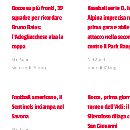
Bocce su più fronti, 39
Baseball serie B, J
squadre per ricordare
Alpina imprecisa n
Bruno Balos:
prima gara e abile
l'Adegliacchese alza la
attacco nella seco
coppa
contro il Park Ran
Altri Sport
Altri Sport
Mercoledì, 18 Mag
Martedì, 17 Mag
Football americano, il
Bocce, prima gior
Sentinels inciampa nel
torneo dell'Acli: i
Savona
Silenzioso dilaga c
San Giovanni
Altri Sport