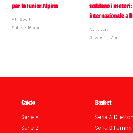
per la Junior Alpina
scaldano i motori:
internazionale a 
Altri Sport
Sabato, 16 Apr
Altri Sport
Giovedì, 14 Apr
Calcio
Basket
Serie A
Serie A Dilettan
Serie B
Serie B Femmin