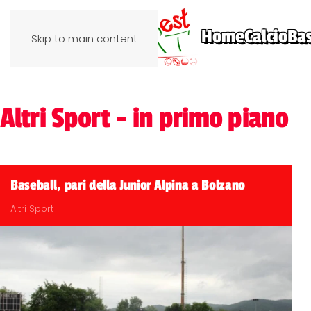
Home
Calcio
Ba
Skip to main content
Altri Sport - in primo piano
Baseball, pari della Junior Alpina a Bolzano
Altri Sport