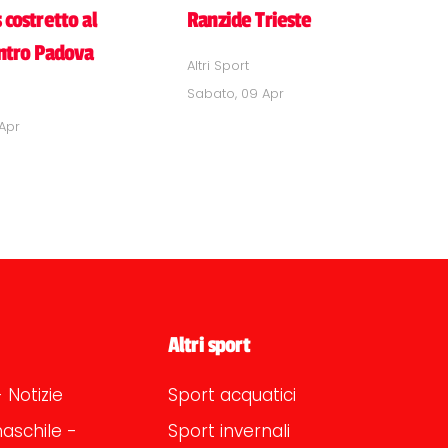
 costretto al
Ranzide Trieste
ontro Padova
Altri Sport
Sabato, 09 Apr
 Apr
Altri sport
 Notizie
Sport acquatici
aschile -
Sport invernali