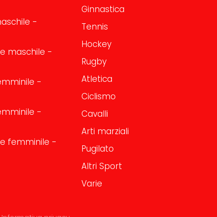
Ginnastica
aschile -
Tennis
Hockey
one maschile -
Rugby
Atletica
emminile -
Ciclismo
emminile -
Cavalli
Arti marziali
one femminile -
Pugilato
Altri Sport
Varie