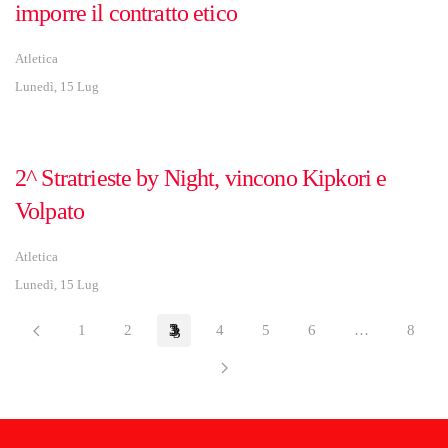
imporre il contratto etico
Atletica
Lunedì, 15 Lug
2^ Stratrieste by Night, vincono Kipkori e
Volpato
Atletica
Lunedì, 15 Lug
1
2
3
4
5
6
…
8