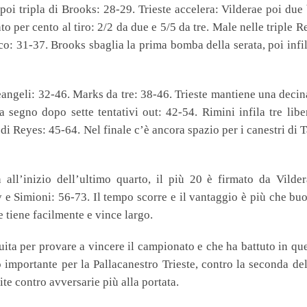
poi tripla di Brooks: 28-29. Trieste accelera: Vilderae poi du
to per cento al tiro: 2/2 da due e 5/5 da tre. Male nelle triple R
co: 31-37. Brooks sbaglia la prima bomba della serata, poi infi
Deangeli: 32-46. Marks da tre: 38-46. Trieste mantiene una decin
a segno dopo sette tentativi out: 42-54. Rimini infila tre libe
 di Reyes: 45-64. Nel finale c’è ancora spazio per i canestri di T
 all’inizio dell’ultimo quarto, il più 20 è firmato da Vilder
 e Simioni: 56-73. Il tempo scorre e il vantaggio è più che bu
e tiene facilmente e vince largo.
ruita per provare a vincere il campionato e che ha battuto in qu
portante per la Pallacanestro Trieste, contro la seconda dell
ite contro avversarie più alla portata.