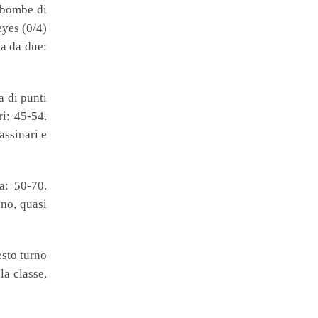
e bombe di
eyes (0/4)
la da due:
a di punti
ri: 45-54.
assinari e
a: 50-70.
ono, quasi
esto turno
a classe,