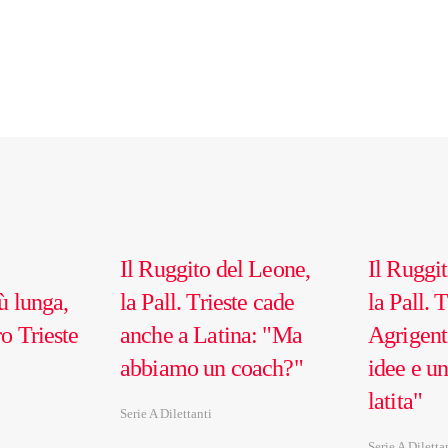
Il Ruggito del Leone,
Il Ruggi
iù lunga,
la Pall. Trieste cade
la Pall. 
ro Trieste
anche a Latina: "Ma
Agrigent
abbiamo un coach?"
idee e u
latita"
Serie A Dilettanti
Serie A Diletta