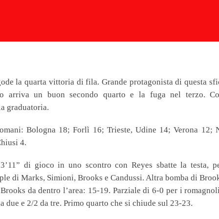
ode la quarta vittoria di fila. Grande protagonista di questa sfi
to arriva un buon secondo quarto e la fuga nel terzo. C
la graduatoria.
omani: Bologna 18; Forlì 16; Trieste, Udine 14; Verona 12; 
hiusi 4.
3’11” di gioco in uno scontro con Reyes sbatte la testa, pe
riple di Marks, Simioni, Brooks e Candussi. Altra bomba di Broo
 Brooks da dentro l’area: 15-19. Parziale di 6-0 per i romagnol
 due e 2/2 da tre. Primo quarto che si chiude sul 23-23.