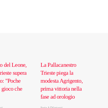
to del Leone,
La Pallacanestro
Trieste supera
Trieste piega la
o: "Poche
modesta Agrigento,
n gioco che
prima vittoria nella
fase ad orologio
nti
Serie A Dilettanti