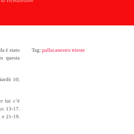
di vicedirettore
da è stato
Tag:
pallacanestro trieste
on questa
Nardò 10;
r lui c’è
ks: 13-17.
i e 21-19.