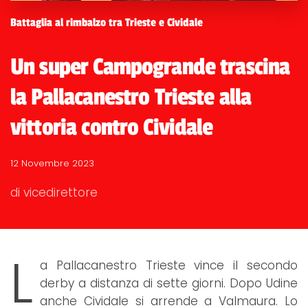
Battaglia al rimbalzo tra Trieste e Cividale
Un super Campogrande trascina
la Pallacanestro Trieste alla
vittoria contro Cividale
12 Novembre 2023
di vicedirettore
L
a Pallacanestro Trieste vince il secondo
derby a distanza di sette giorni. Dopo Udine
anche Cividale si arrende a Valmaura. Lo