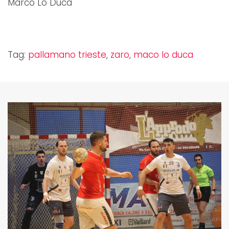
Marco Lo Duca
Tag:
pallamano trieste
,
zaro
,
maco lo duca