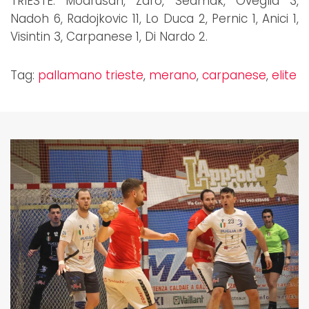
TRIESTE: Modrusan, Zaro, Sedmak, Oveglia 3,
Nadoh 6, Radojkovic 11, Lo Duca 2, Pernic 1, Anici 1,
Visintin 3, Carpanese 1, Di Nardo 2.
Tag:
pallamano trieste
,
merano
,
carpanese
,
elite