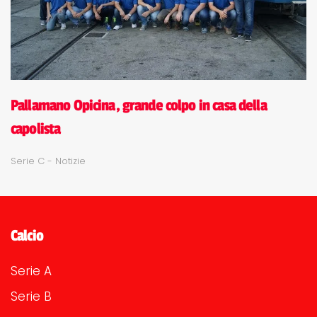
Pallamano Opicina, grande colpo in casa della
capolista
Serie C - Notizie
Calcio
Serie A
Serie B