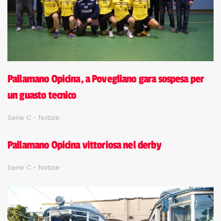
Pallamano Opicina, a Povegliano gara sospesa per
un guasto tecnico
Serie C - Notizie
Pallamano Opicina vittoriosa nel derby
Serie C - Notizie