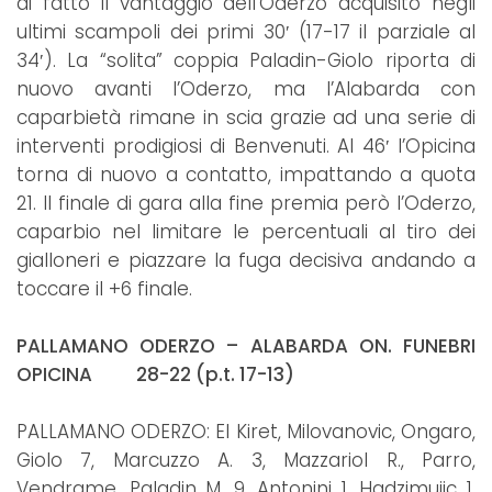
di fatto il vantaggio dell’Oderzo acquisito negli
ultimi scampoli dei primi 30′ (17-17 il parziale al
34′). La “solita” coppia Paladin-Giolo riporta di
nuovo avanti l’Oderzo, ma l’Alabarda con
caparbietà rimane in scia grazie ad una serie di
interventi prodigiosi di Benvenuti. Al 46′ l’Opicina
torna di nuovo a contatto, impattando a quota
21. Il finale di gara alla fine premia però l’Oderzo,
caparbio nel limitare le percentuali al tiro dei
gialloneri e piazzare la fuga decisiva andando a
toccare il +6 finale.
PALLAMANO ODERZO – ALABARDA ON. FUNEBRI
OPICINA 28-22 (p.t. 17-13)
PALLAMANO ODERZO: El Kiret, Milovanovic, Ongaro,
Giolo 7, Marcuzzo A. 3, Mazzariol R., Parro,
Vendrame, Paladin M. 9, Antonini 1, Hadzimujic 1,