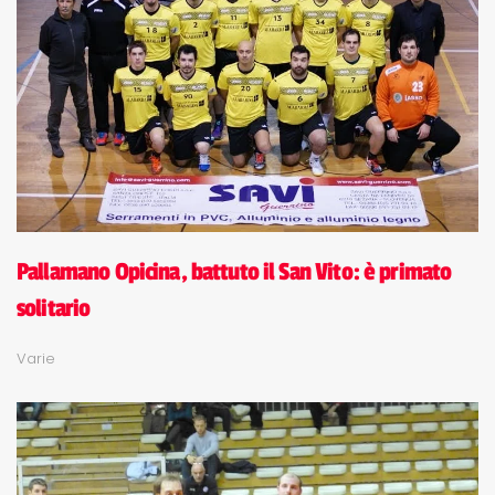
Pallamano Opicina, battuto il San Vito: è primato
solitario
Varie