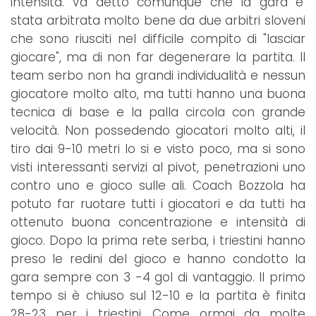
intensità. Va detto comunque che la gara e'
stata arbitrata molto bene da due arbitri sloveni
che sono riusciti nel difficile compito di "lasciar
giocare", ma di non far degenerare la partita. Il
team serbo non ha grandi individualità e nessun
giocatore molto alto, ma tutti hanno una buona
tecnica di base e la palla circola con grande
velocità. Non possedendo giocatori molto alti, il
tiro dai 9-10 metri lo si e visto poco, ma si sono
visti interessanti servizi al pivot, penetrazioni uno
contro uno e gioco sulle ali. Coach Bozzola ha
potuto far ruotare tutti i giocatori e da tutti ha
ottenuto buona concentrazione e intensità di
gioco. Dopo la prima rete serba, i triestini hanno
preso le redini del gioco e hanno condotto la
gara sempre con 3 -4 gol di vantaggio. Il primo
tempo si è chiuso sul 12-10 e la partita è finita
28-23 per i triestini. Come ormai da molte