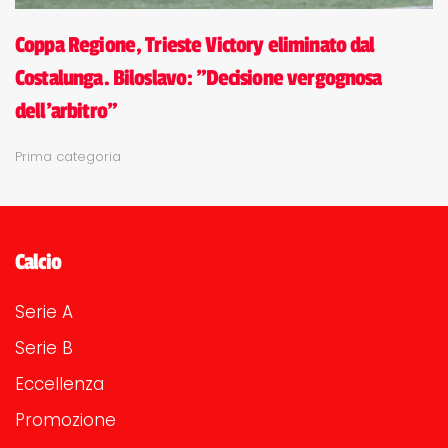
Coppa Regione, Trieste Victory eliminato dal
Costalunga. Biloslavo: "Decisione vergognosa
dell'arbitro"
Prima categoria
Calcio
Serie A
Serie B
Eccellenza
Promozione