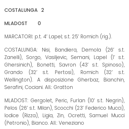
COSTALUNGA 2
MLADOST 0
MARCATORI: p.t. 4’ Lapel; s.t. 25’ Romich (rig.).
COSTALUNGA: Nisi, Bandiera, Demola (26’ s.t.
Zanelli), Sorgo, Vasiljevic, Semani, Lapel (1’ s.t.
Ghersinich), Bonetti, Savron (43’ s.t. Spinoso),
Grando (32’ s.t. Pertosi), Romich (32’ s.t.
Wellington). A disposizione Gherbaz, Bianchin,
Serafini, Cociani. All.: Gratton
MLADOST: Gergolet, Peric, Furlan (10’ s.t. Negrin),
Pelos (26’ s.t. Milan), Scocchi (23’ Federico Mucci),
Iodice (Rizza), Ligia, Zin, Ocretti, Samuel Mucci
(Petronio), Bianco. All.: Veneziano