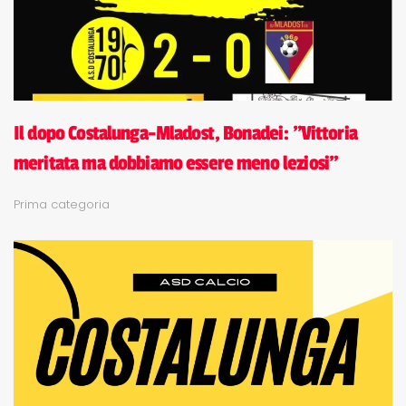
Il dopo Costalunga-Mladost, Bonadei: "Vittoria
meritata ma dobbiamo essere meno leziosi"
Prima categoria