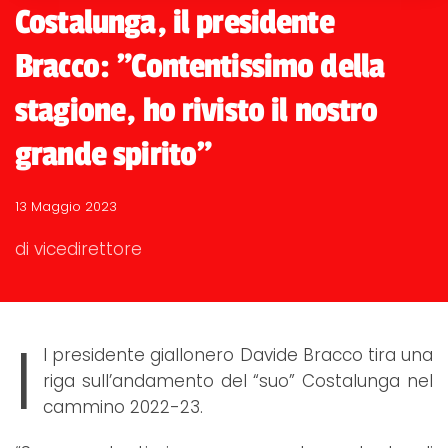
Costalunga, il presidente
Bracco: "Contentissimo della
stagione, ho rivisto il nostro
grande spirito"
13 Maggio 2023
di vicedirettore
I
l presidente giallonero Davide Bracco tira una
riga sull’andamento del “suo” Costalunga nel
cammino 2022-23.