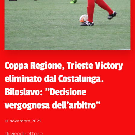
Coppa Regione, Trieste Victory
eliminato dal Costalunga.
Biloslavo: "Decisione
vergognosa dell'arbitro"
10 Novembre 2022
di vicedirettore