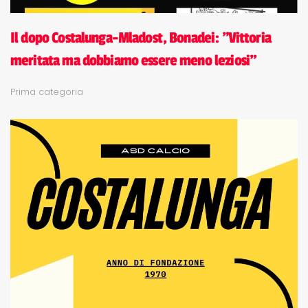
Il dopo Costalunga-Mladost, Bonadei: "Vittoria
meritata ma dobbiamo essere meno leziosi"
Prima categoria