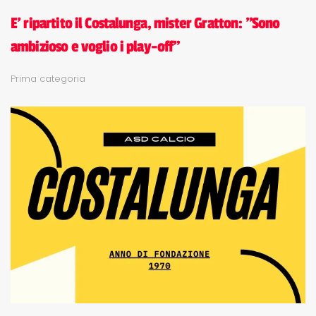
E' ripartito il Costalunga, mister Gratton: "Sono
ambizioso e voglio i play-off"
Prima categoria