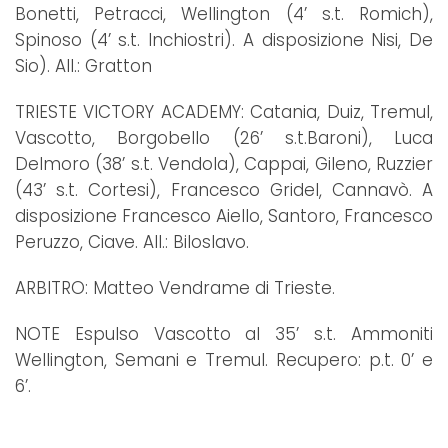
Bonetti, Petracci, Wellington (4’ s.t. Romich),
Spinoso (4’ s.t. Inchiostri). A disposizione Nisi, De
Sio). All.: Gratton
TRIESTE VICTORY ACADEMY: Catania, Duiz, Tremul,
Vascotto, Borgobello (26’ s.t.Baroni), Luca
Delmoro (38’ s.t. Vendola), Cappai, Gileno, Ruzzier
(43’ s.t. Cortesi), Francesco Gridel, Cannavò. A
disposizione Francesco Aiello, Santoro, Francesco
Peruzzo, Ciave. All.: Biloslavo.
ARBITRO: Matteo Vendrame di Trieste.
NOTE Espulso Vascotto al 35’ s.t. Ammoniti
Wellington, Semani e Tremul. Recupero: p.t. 0’ e
6’.