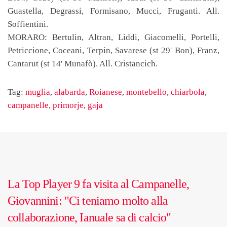
Guastella, Degrassi, Formisano, Mucci, Fruganti. All.
Soffientini.
MORARO: Bertulin, Altran, Liddi, Giacomelli, Portelli,
Petriccione, Coceani, Terpin, Savarese (st 29' Bon), Franz,
Cantarut (st 14' Munafò). All. Cristancich.
Tag:
muglia
,
alabarda
,
Roianese
,
montebello
,
chiarbola
,
campanelle
,
primorje
,
gaja
La Top Player 9 fa visita al Campanelle,
Giovannini: "Ci teniamo molto alla
collaborazione, Ianuale sa di calcio"