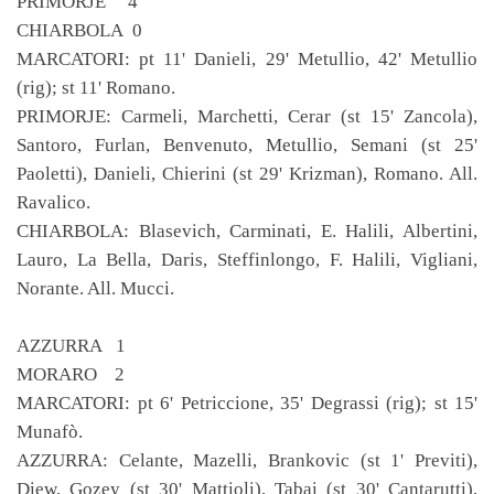
PRIMORJE 4
CHIARBOLA 0
MARCATORI: pt 11' Danieli, 29' Metullio, 42' Metullio
(rig); st 11' Romano.
PRIMORJE: Carmeli, Marchetti, Cerar (st 15' Zancola),
Santoro, Furlan, Benvenuto, Metullio, Semani (st 25'
Paoletti), Danieli, Chierini (st 29' Krizman), Romano. All.
Ravalico.
CHIARBOLA: Blasevich, Carminati, E. Halili, Albertini,
Lauro, La Bella, Daris, Steffinlongo, F. Halili, Vigliani,
Norante. All. Mucci.
AZZURRA 1
MORARO 2
MARCATORI: pt 6' Petriccione, 35' Degrassi (rig); st 15'
Munafò.
AZZURRA: Celante, Mazelli, Brankovic (st 1' Previti),
Diew, Gozey (st 30' Mattioli), Tabai (st 30' Cantarutti),