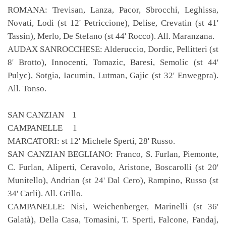
ROMANA: Trevisan, Lanza, Pacor, Sbrocchi, Leghissa,
Novati, Lodi (st 12' Petriccione), Delise, Crevatin (st 41'
Tassin), Merlo, De Stefano (st 44' Rocco). All. Maranzana.
AUDAX SANROCCHESE: Alderuccio, Dordic, Pellitteri (st
8' Brotto), Innocenti, Tomazic, Baresi, Semolic (st 44'
Pulyc), Sotgia, Iacumin, Lutman, Gajic (st 32' Enwegpra).
All. Tonso.
SAN CANZIAN 1
CAMPANELLE 1
MARCATORI: st 12' Michele Sperti, 28' Russo.
SAN CANZIAN BEGLIANO: Franco, S. Furlan, Piemonte,
C. Furlan, Aliperti, Ceravolo, Aristone, Boscarolli (st 20'
Munitello), Andrian (st 24' Dal Cero), Rampino, Russo (st
34' Carli). All. Grillo.
CAMPANELLE: Nisi, Weichenberger, Marinelli (st 36'
Galatà), Della Casa, Tomasini, T. Sperti, Falcone, Fandaj,