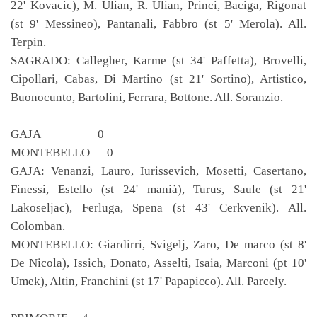
22' Kovacic), M. Ulian, R. Ulian, Princi, Baciga, Rigonat
(st 9' Messineo), Pantanali, Fabbro (st 5' Merola). All.
Terpin.
SAGRADO: Callegher, Karme (st 34' Paffetta), Brovelli,
Cipollari, Cabas, Di Martino (st 21' Sortino), Artistico,
Buonocunto, Bartolini, Ferrara, Bottone. All. Soranzio.
GAJA 0
MONTEBELLO 0
GAJA: Venanzi, Lauro, Iurissevich, Mosetti, Casertano,
Finessi, Estello (st 24' manià), Turus, Saule (st 21'
Lakoseljac), Ferluga, Spena (st 43' Cerkvenik). All.
Colomban.
MONTEBELLO: Giardirri, Svigelj, Zaro, De marco (st 8'
De Nicola), Issich, Donato, Asselti, Isaia, Marconi (pt 10'
Umek), Altin, Franchini (st 17' Papapicco). All. Parcely.