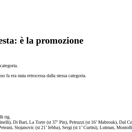
esta: è la promozione
categoria.
o fa era stata retrocessa dalla stessa categoria.
i rig.
li), Di Bari, La Torre (st 37’ Pin), Petruzzi (st 16’ Mabrouk), Dal Ce
tojanovic (st 21’ Iebba), Sergi (st 1’ Curtisi), Lutman, Montolli, Cap