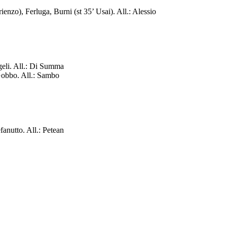
nzo), Ferluga, Burni (st 35’ Usai). All.: Alessio
geli. All.: Di Summa
 Gobbo. All.: Sambo
fanutto. All.: Petean