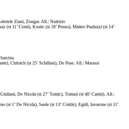
briele Ziani, Zongar. All.: Nutrizio
 (st 11’ Conti), Kostic (st 18’ Penso), Matteo Pauluzzi (st 14’
 Sarcina
e), Chirsich (st 25’ Schillani), De Pase. All.: Marassi
uliani, De Nicola (st 27’ Tomic), Tomasi (st 40’ Carini). All.:
(st 1’ De Nicola), Saule (st 13’ Cotide), Egidi, Iavarone (st 11’