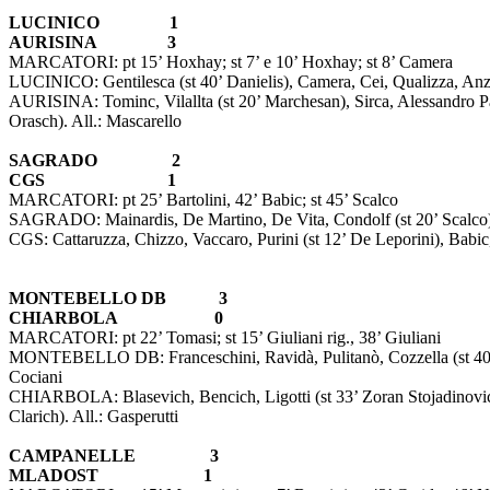
LUCINICO 1
AURISINA 3
MARCATORI: pt 15’ Hoxhay; st 7’ e 10’ Hoxhay; st 8’ Camera
LUCINICO: Gentilesca (st 40’ Danielis), Camera, Cei, Qualizza, Anzoli
AURISINA: Tominc, Vilallta (st 20’ Marchesan), Sirca, Alessandro Paul
Orasch). All.: Mascarello
SAGRADO 2
CGS 1
MARCATORI: pt 25’ Bartolini, 42’ Babic; st 45’ Scalco
SAGRADO: Mainardis, De Martino, De Vita, Condolf (st 20’ Scalco), San
CGS: Cattaruzza, Chizzo, Vaccaro, Purini (st 12’ De Leporini), Babic,
MONTEBELLO DB 3
CHIARBOLA 0
MARCATORI: pt 22’ Tomasi; st 15’ Giuliani rig., 38’ Giuliani
MONTEBELLO DB: Franceschini, Ravidà, Pulitanò, Cozzella (st 40’ Sclos
Cociani
CHIARBOLA: Blasevich, Bencich, Ligotti (st 33’ Zoran Stojadinovic), 
Clarich). All.: Gasperutti
CAMPANELLE 3
MLADOST 1