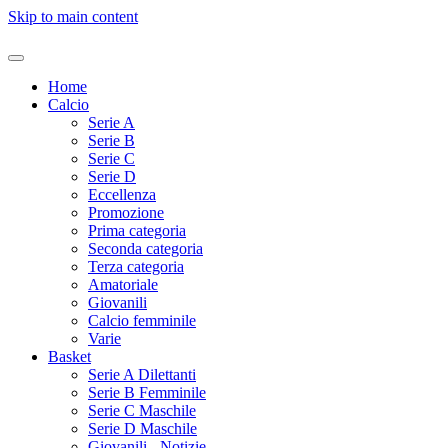
Skip to main content
Home
Calcio
Serie A
Serie B
Serie C
Serie D
Eccellenza
Promozione
Prima categoria
Seconda categoria
Terza categoria
Amatoriale
Giovanili
Calcio femminile
Varie
Basket
Serie A Dilettanti
Serie B Femminile
Serie C Maschile
Serie D Maschile
Giovanili - Notizie