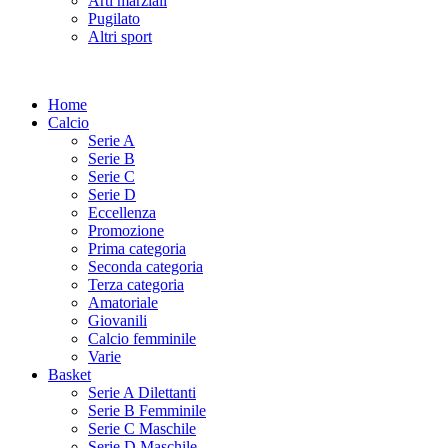
Arti marziali
Pugilato
Altri sport
Home
Calcio
Serie A
Serie B
Serie C
Serie D
Eccellenza
Promozione
Prima categoria
Seconda categoria
Terza categoria
Amatoriale
Giovanili
Calcio femminile
Varie
Basket
Serie A Dilettanti
Serie B Femminile
Serie C Maschile
Serie D Maschile