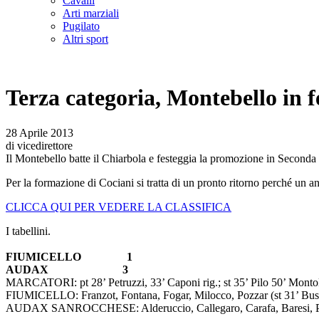
Cavalli
Arti marziali
Pugilato
Altri sport
Terza categoria, Montebello in f
28 Aprile 2013
di vicedirettore
Il Montebello batte il Chiarbola e festeggia la promozione in Seconda 
Per la formazione di Cociani si tratta di un pronto ritorno perché un ann
CLICCA QUI PER VEDERE LA CLASSIFICA
I tabellini.
FIUMICELLO 1
AUDAX 3
MARCATORI: pt 28’ Petruzzi, 33’ Caponi rig.; st 35’ Pilo 50’ Montoll
FIUMICELLO: Franzot, Fontana, Fogar, Milocco, Pozzar (st 31’ Businel
AUDAX SANROCCHESE: Alderuccio, Callegaro, Carafa, Baresi, Peteani, S