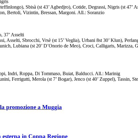
igris
longo), Sbisà (st 43’ Agbedjro), Cotide, Degrassi, Nigris (st 47’ Arie
 Bertoli, Vizintin, Bressan, Margoni. All.: Soranzio
 37’ Asselti
, Asselti, Sbrocchi, Vrsè (st 15’ Veglia), Urbani 8st 30’ Klun), Perlan
aunich, Lubiana (st 20’ D’Onorio de Meo), Croci, Calligaris, Marizza,
, Indri, Roppa, Di Tommaso, Buiat, Balducci. All.: Marinig
ini, Ferrigutti, Merola (st 7’ Bogar), Jenco (st 40’ Zuppel), Tassin, Ste
si la promozione a Muggia
a esterna in Coppa Regione