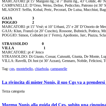
MARCATORI: pt 15’ Margoni rig.; st 7’ Burni rig., 43’ Cotide, 46’ N
CAMPANELLE: D’Orso, Weiss, Delise, Pedicchio, Patrono (st 30’ Steffin
MLADOST: Seffin, Kobal, Peric, Pecorari, De Luisa, Mucchiut, Bagon,
GAJA 3
POGGIO 2
MARCATORI: pt 15’ Vrsè; st 10’ Urbani, 25’ e 28’ D’Onorio de Meo,
GAJA: Klun, Franzò (st 20’ Cuscito), Rossone, Bubnich, Potleca, Missi
POGGIO: Simon, Collodet (st 1’ Ferro), Apollonio, Jarc, Piazza, Scl
STRASSOLDO 0
VILLA 1
MARCATORE: pt 4’ Jenco
STRASSOLDO: Di Giusto, Cossar, Caissutti, Giunta, De Monte, Luppi
VILLA: Ravelli, Di Just (st 30’ Azzan), Gennaro, Nobile, Feliciosi, Tun
Tag:
cgs
,
montebello
,
chiarbola
,
campanelle
La rivincita di mister Nonis, il suo Cgs va a prender
Terza categoria
Moreno Nonis alla guida del Cgs, subito una cinquin