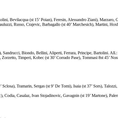
ni, Bevilacqua (st 15’ Poian), Feresin, Alessandro Ziani), Marzaro, Ga
uzzi, Russo, Crajevic, Barbagallo (st 40’ Marchesich), Martini, Hoxhay
drucci, Biondo, Bellini, Aliperti, Ferrara, Principe, Bartolini. All.:
 Zorzetto, Timperi, Kobec (st 30’ Corrado Pase), Tommasi 8st 45’ Norant
a), Tramarin, Sergas (st 9’ De Tomi), Isaia (st 37’ Sors), Talozzi, Gi
Codia, Casalaz, Ivan Stojadinovic, Gavagnin (st 19’ Martone), Palermo 