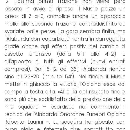
12. L’ottima prima frazione non viene però
bissata in avvio di ripresa. Il Musile piazza un
break di 6 a 0, complice anche un approccio
molle alla seconda frazione, contraddistinto da
svariate palle perse. La gara sembra finita, ma
l’Alabarda con caparbietà rientra in carreggiata,
grazie anche agli effetti positivi del cambio di
assetto difensivo (dalla 5-1 alla 4-2) e
all’apporto di tutti gli effettivi (nuovi entrati
compresi). Dal 18-12 del 36’, l’Alabarda rientra
sino al 23-20 (minuto 54’). Nel finale il Musile
mette in ghiaccio la vittoria, l’Opicina esce dal
campo a testa alta. «Al di là del risultato finale,
sono più che soddisfatto della prestazione della
mia squadra – esordisce nel commento il
tecnico dell’Alabarda Onoranze Funebri Opicina
Roberto Laurini -. La squadra ha giocato con
buon piglio e fatemelo dire, soprattutto con