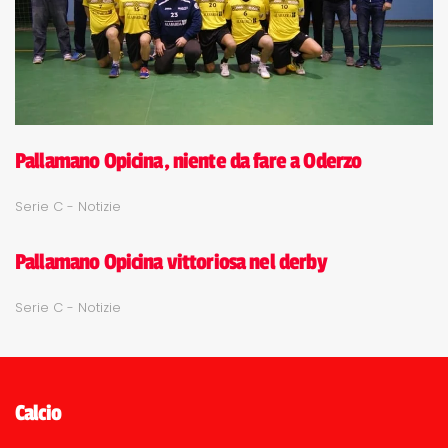
Pallamano Opicina, niente da fare a Oderzo
Serie C - Notizie
Pallamano Opicina vittoriosa nel derby
Serie C - Notizie
Calcio