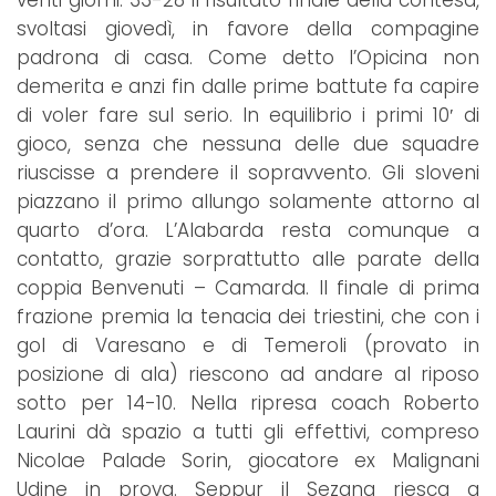
venti giorni. 33-28 il risultato finale della contesa,
svoltasi giovedì, in favore della compagine
padrona di casa. Come detto l’Opicina non
demerita e anzi fin dalle prime battute fa capire
di voler fare sul serio. In equilibrio i primi 10′ di
gioco, senza che nessuna delle due squadre
riuscisse a prendere il sopravvento. Gli sloveni
piazzano il primo allungo solamente attorno al
quarto d’ora. L’Alabarda resta comunque a
contatto, grazie sorprattutto alle parate della
coppia Benvenuti – Camarda. Il finale di prima
frazione premia la tenacia dei triestini, che con i
gol di Varesano e di Temeroli (provato in
posizione di ala) riescono ad andare al riposo
sotto per 14-10. Nella ripresa coach Roberto
Laurini dà spazio a tutti gli effettivi, compreso
Nicolae Palade Sorin, giocatore ex Malignani
Udine in prova. Seppur il Sezana riesca a