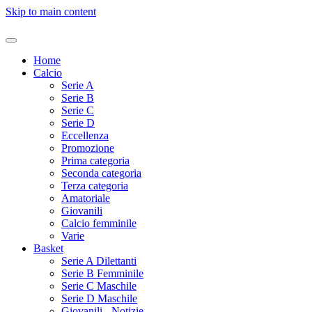
Skip to main content
Home
Calcio
Serie A
Serie B
Serie C
Serie D
Eccellenza
Promozione
Prima categoria
Seconda categoria
Terza categoria
Amatoriale
Giovanili
Calcio femminile
Varie
Basket
Serie A Dilettanti
Serie B Femminile
Serie C Maschile
Serie D Maschile
Giovanili - Notizie