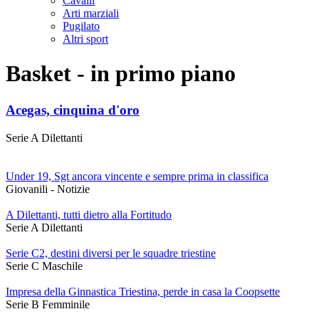
Cavalli
Arti marziali
Pugilato
Altri sport
Basket - in primo piano
Acegas, cinquina d'oro
Serie A Dilettanti
Under 19, Sgt ancora vincente e sempre prima in classifica
Giovanili - Notizie
A Dilettanti, tutti dietro alla Fortitudo
Serie A Dilettanti
Serie C2, destini diversi per le squadre triestine
Serie C Maschile
Impresa della Ginnastica Triestina, perde in casa la Coopsette
Serie B Femminile