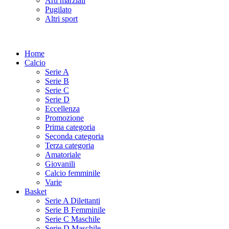
Arti marziali
Pugilato
Altri sport
Home
Calcio
Serie A
Serie B
Serie C
Serie D
Eccellenza
Promozione
Prima categoria
Seconda categoria
Terza categoria
Amatoriale
Giovanili
Calcio femminile
Varie
Basket
Serie A Dilettanti
Serie B Femminile
Serie C Maschile
Serie D Maschile