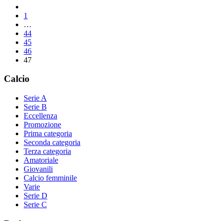
1
…
44
45
46
47
Calcio
Serie A
Serie B
Eccellenza
Promozione
Prima categoria
Seconda categoria
Terza categoria
Amatoriale
Giovanili
Calcio femminile
Varie
Serie D
Serie C