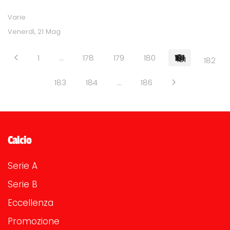
Varie
Venerdì, 21 Mag
1
…
178
179
180
181
182
183
184
…
186
Calcio
Serie A
Serie B
Eccellenza
Promozione